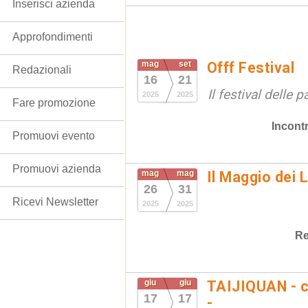
Inserisci azienda
Approfondimenti
mag
set
Offf Festival
Redazionali
16
21
Il festival delle 
2025
2025
Fare promozione
Incontr
Promuovi evento
Promuovi azienda
mag
mag
Il Maggio dei 
26
31
Ricevi Newsletter
2025
2025
Re
giu
giu
TAIJIQUAN - c
17
17
-