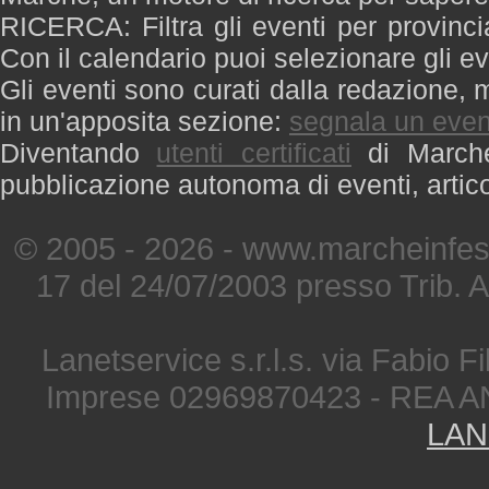
RICERCA: Filtra gli eventi per provinci
Con il calendario puoi selezionare gli ev
Gli eventi sono curati dalla redazione, m
in un'apposita sezione:
segnala un even
Diventando
utenti certificati
di Marche 
pubblicazione autonoma di eventi, artic
© 2005 - 2026 - www.marcheinfest
17 del 24/07/2003 presso Trib. 
Lanetservice s.r.l.s. via Fabio Fi
Imprese 02969870423 - REA A
LAN