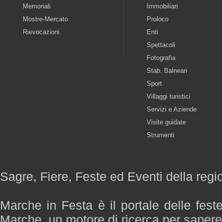
Memoriali
Immobiliari
Mostre-Mercato
Proloco
Rievocazioni
Enti
Spettacoli
Fotografia
Stab. Balneari
Sport
Villaggi turistici
Servizi e Aziende
Visite guidate
Strumenti
Sagre, Fiere, Feste ed Eventi della reg
Marche in Festa è il portale delle fest
Marche, un motore di ricerca per saper