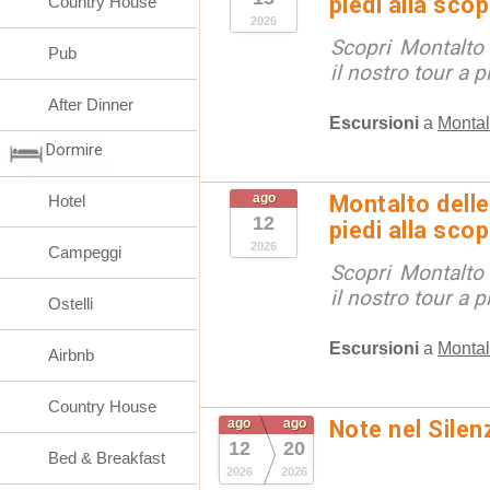
piedi alla sco
Country House
2026
Scopri Montalto
Pub
il nostro tour a p
After Dinner
Escursioni
a
Montal
Dormire
ago
Montalto delle
Hotel
12
piedi alla sco
2026
Campeggi
Scopri Montalto
il nostro tour a p
Ostelli
Escursioni
a
Montal
Airbnb
Country House
ago
ago
Note nel Silen
12
20
Bed & Breakfast
2026
2026