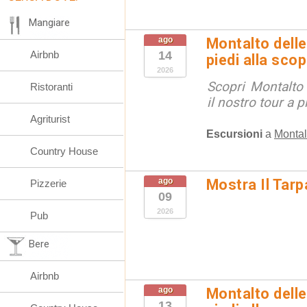
Mangiare
ago
Montalto delle
Airbnb
14
piedi alla sco
2026
Scopri Montalto
Ristoranti
il nostro tour a p
Agriturist
Escursioni
a
Montal
Country House
ago
Mostra Il Tarp
Pizzerie
09
2026
Pub
Bere
Airbnb
ago
Montalto delle
13