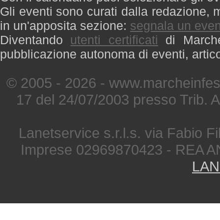
Gli eventi sono curati dalla redazione, m
in un'apposita sezione:
segnala un even
Diventando
utenti certificati
di Marche 
pubblicazione autonoma di eventi, artic
© 2005 - 2026 - www.marcheinfest
17 del 24/07/2003 presso Trib. 
Lanetservice s.r.l.s. via Fabio Fi
Imprese 02969870423 - REA A
LAN