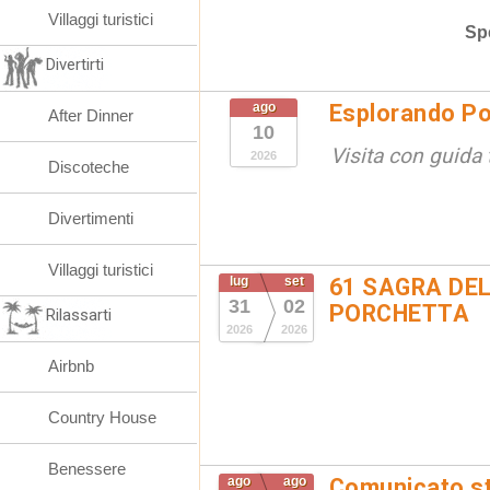
Villaggi turistici
Spe
Divertirti
ago
Esplorando Po
After Dinner
10
Visita con guida t
2026
Discoteche
Divertimenti
Villaggi turistici
lug
set
61 SAGRA DEL
31
02
PORCHETTA
Rilassarti
2026
2026
Airbnb
Country House
Benessere
ago
ago
Comunicato st