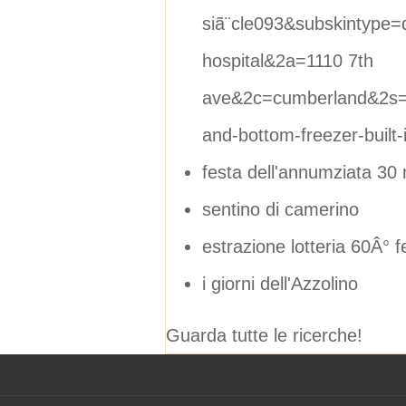
siã¨cle093&subskintype=
hospital&2a=1110 7th
ave&2c=cumberland&2s=w
and-bottom-freezer-built-
festa dell'annumziata 30
sentino di camerino
estrazione lotteria 60Â° f
i giorni dell'Azzolino
Guarda tutte le ricerche!