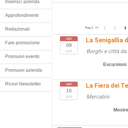
Inserisci azienda
Approfondimenti
Pag 1
<<
1
2
3
Redazionali
ago
La Senigallia 
Fare promozione
09
Borghi e città da
2026
Promuovi evento
Escursioni
Promuovi azienda
Ricevi Newsletter
ago
La Fiera dei T
15
Mercatini
2026
Mostre