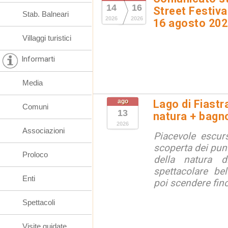
14
16
Street Festival
Stab. Balneari
2026
2026
16 agosto 20
Villaggi turistici
Informarti
Media
ago
Lago di Fiastr
Comuni
13
natura + bagno
2026
Associazioni
Piacevole escurs
scoperta dei punt
Proloco
della natura di
spettacolare bel
Enti
poi scendere fino 
Spettacoli
Visite guidate