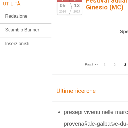
Festival Suda
UTILITÀ:
05
13
Ginesio (MC)
2026
2027
Redazione
Scambio Banner
Spe
Inserzionisti
Pag 1
<<
1
2
3
Ultime ricerche
presepi viventi nelle m
provenã§ale-galbã©e-du