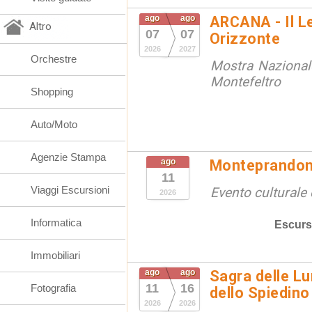
ago
ago
ARCANA - Il L
Altro
07
07
Orizzonte
2026
2027
Orchestre
Mostra Nazional
Montefeltro
Shopping
Auto/Moto
Agenzie Stampa
ago
Monteprandon
11
Viaggi Escursioni
Evento culturale 
2026
Informatica
Escurs
Immobiliari
ago
ago
Sagra delle Lu
11
16
Fotografia
dello Spiedino
2026
2026