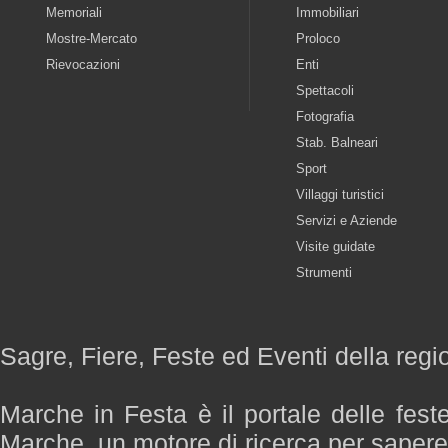
Memoriali
Immobiliari
Mostre-Mercato
Proloco
Rievocazioni
Enti
Spettacoli
Fotografia
Stab. Balneari
Sport
Villaggi turistici
Servizi e Aziende
Visite guidate
Strumenti
Sagre, Fiere, Feste ed Eventi della reg
Marche in Festa è il portale delle fest
Marche, un motore di ricerca per saper