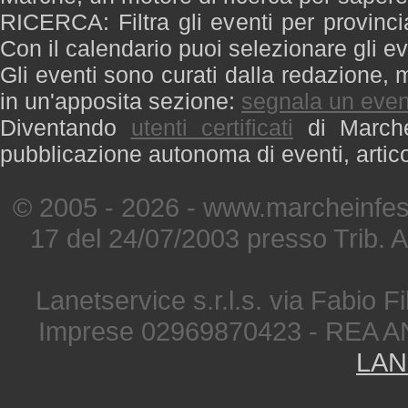
RICERCA: Filtra gli eventi per provinci
Con il calendario puoi selezionare gli ev
Gli eventi sono curati dalla redazione, m
in un'apposita sezione:
segnala un even
Diventando
utenti certificati
di Marche 
pubblicazione autonoma di eventi, artic
© 2005 - 2026 - www.marcheinfest
17 del 24/07/2003 presso Trib. 
Lanetservice s.r.l.s. via Fabio Fi
Imprese 02969870423 - REA A
LAN