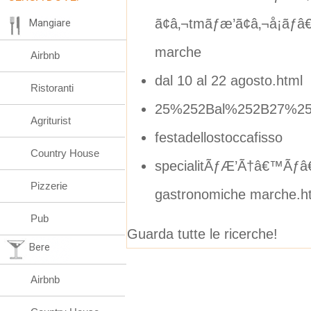
ã¢â‚¬tmãƒæ’ã¢â‚¬å¡ãƒâ€šã
Mangiare
marche
Airbnb
dal 10 al 22 agosto.html
Ristoranti
25%252Bal%252B27%25
Agriturist
festadellostoccafisso
Country House
specialitÃƒÆ’Ã†â€™Ãƒâ
Pizzerie
gastronomiche marche.h
Pub
Guarda tutte le ricerche!
Bere
Airbnb