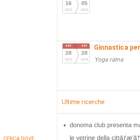
16
05
2023
2024
set
set
Ginnastica per
28
28
Yoga ratna
2023
2024
Ultime ricerche
donoma club presenta mar
le vetrine della cittãƒæ’
CERCA DOVE: