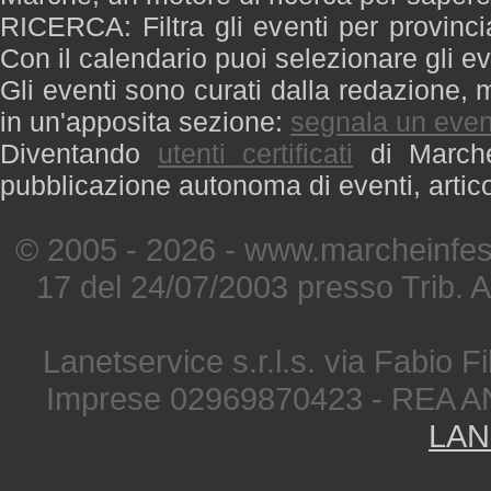
RICERCA: Filtra gli eventi per provinci
Con il calendario puoi selezionare gli ev
Gli eventi sono curati dalla redazione, m
in un'apposita sezione:
segnala un even
Diventando
utenti certificati
di Marche 
pubblicazione autonoma di eventi, artic
© 2005 - 2026 - www.marcheinfest
17 del 24/07/2003 presso Trib. 
Lanetservice s.r.l.s. via Fabio Fi
Imprese 02969870423 - REA A
LAN