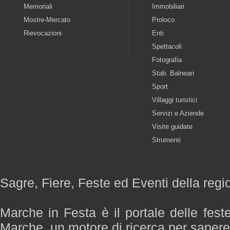
Memoriali
Immobiliari
Mostre-Mercato
Proloco
Rievocazioni
Enti
Spettacoli
Fotografia
Stab. Balneari
Sport
Villaggi turistici
Servizi e Aziende
Visite guidate
Strumenti
Sagre, Fiere, Feste ed Eventi della reg
Marche in Festa è il portale delle fest
Marche, un motore di ricerca per saper