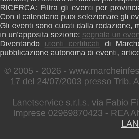
RICERCA: Filtra gli eventi per provinci
Con il calendario puoi selezionare gli ev
Gli eventi sono curati dalla redazione, m
in un'apposita sezione:
segnala un even
Diventando
utenti certificati
di Marche 
pubblicazione autonoma di eventi, artic
© 2005 - 2026 - www.marcheinfest
17 del 24/07/2003 presso Trib. 
Lanetservice s.r.l.s. via Fabio Fi
Imprese 02969870423 - REA A
LAN