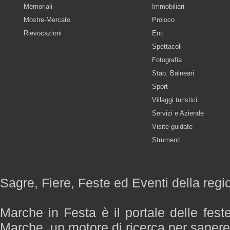
Memoriali
Immobiliari
Mostre-Mercato
Proloco
Rievocazioni
Enti
Spettacoli
Fotografia
Stab. Balneari
Sport
Villaggi turistici
Servizi e Aziende
Visite guidate
Strumenti
Sagre, Fiere, Feste ed Eventi della reg
Marche in Festa è il portale delle fest
Marche, un motore di ricerca per saper