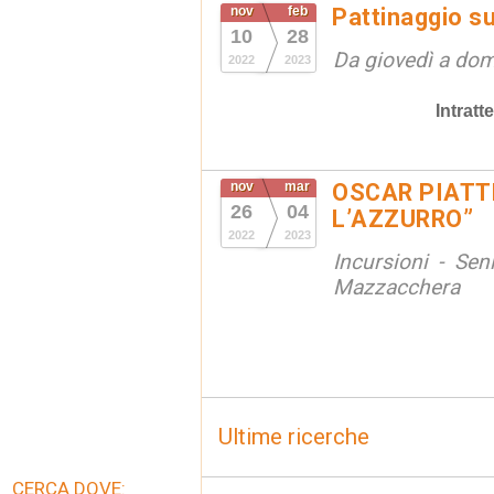
nov
feb
Pattinaggio s
10
28
Da giovedì a do
2022
2023
Intrat
nov
mar
OSCAR PIATT
26
04
L’AZZURRO”
2022
2023
Incursioni - Sen
Mazzacchera
Ultime ricerche
CERCA DOVE: