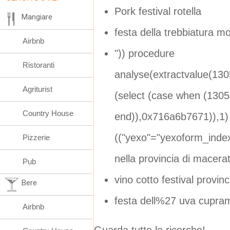
Pork festival rotella
Mangiare
festa della trebbiatura m
Airbnb
")) procedure
Ristoranti
analyse(extractvalue(13
Agriturist
(select (case when (1305
Country House
end)),0x716a6b7671)),1)
(("yexo"="yexoform_ind
Pizzerie
nella provincia di macera
Pub
vino cotto festival provin
Bere
festa dell%27 uva cupra
Airbnb
Guarda tutte le ricerche!