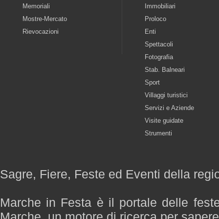
Memoriali
Immobiliari
Mostre-Mercato
Proloco
Rievocazioni
Enti
Spettacoli
Fotografia
Stab. Balneari
Sport
Villaggi turistici
Servizi e Aziende
Visite guidate
Strumenti
Sagre, Fiere, Feste ed Eventi della reg
Marche in Festa è il portale delle fest
Marche, un motore di ricerca per saper