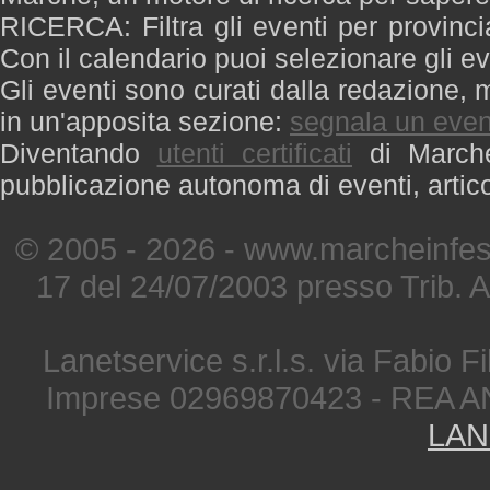
RICERCA: Filtra gli eventi per provinci
Con il calendario puoi selezionare gli ev
Gli eventi sono curati dalla redazione, m
in un'apposita sezione:
segnala un even
Diventando
utenti certificati
di Marche 
pubblicazione autonoma di eventi, artic
© 2005 - 2026 - www.marcheinfest
17 del 24/07/2003 presso Trib. 
Lanetservice s.r.l.s. via Fabio Fi
Imprese 02969870423 - REA A
LAN