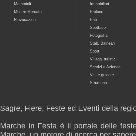
Memoriali
Immobiliari
Mostre-Mercato
Proloco
Rievocazioni
Enti
Spettacoli
Fotografia
Stab. Balneari
Sport
Villaggi turistici
Servizi e Aziende
Visite guidate
Strumenti
Sagre, Fiere, Feste ed Eventi della reg
Marche in Festa è il portale delle fest
Marche, un motore di ricerca per saper