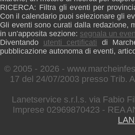
RICERCA: Filtra gli eventi per provinci
Con il calendario puoi selezionare gli ev
Gli eventi sono curati dalla redazione, m
in un'apposita sezione:
segnala un even
Diventando
utenti certificati
di Marche 
pubblicazione autonoma di eventi, artic
© 2005 - 2026 - www.marcheinfest
17 del 24/07/2003 presso Trib. 
Lanetservice s.r.l.s. via Fabio Fi
Imprese 02969870423 - REA A
LAN