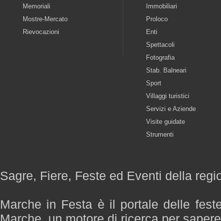
Memoriali
Immobiliari
Mostre-Mercato
Proloco
Rievocazioni
Enti
Spettacoli
Fotografia
Stab. Balneari
Sport
Villaggi turistici
Servizi e Aziende
Visite guidate
Strumenti
Sagre, Fiere, Feste ed Eventi della reg
Marche in Festa è il portale delle fest
Marche, un motore di ricerca per saper