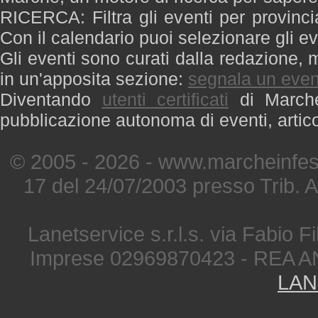
RICERCA: Filtra gli eventi per provinci
Con il calendario puoi selezionare gli ev
Gli eventi sono curati dalla redazione, m
in un'apposita sezione:
segnala un even
Diventando
utenti certificati
di Marche 
pubblicazione autonoma di eventi, artic
© 2005 - 2026 - www.marcheinfest
17 del 24/07/2003 presso Trib. 
Lanetservice s.r.l.s. via Fabio Fi
Imprese 02969870423 - REA A
LAN