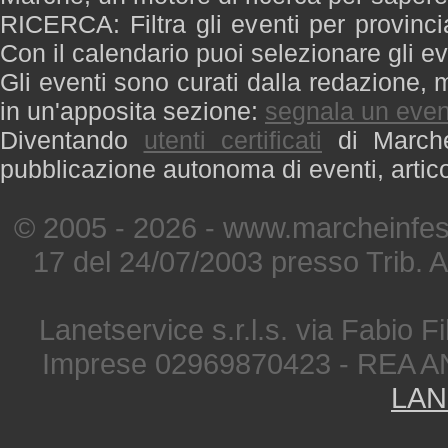
RICERCA: Filtra gli eventi per provinci
Con il calendario puoi selezionare gli ev
Gli eventi sono curati dalla redazione, m
in un'apposita sezione:
segnala un even
Diventando
utenti certificati
di Marche 
pubblicazione autonoma di eventi, artic
© 2005 - 2026 - www.marcheinfest
17 del 24/07/2003 presso Trib. 
Lanetservice s.r.l.s. via Fabio Fi
Imprese 02969870423 - REA A
LAN