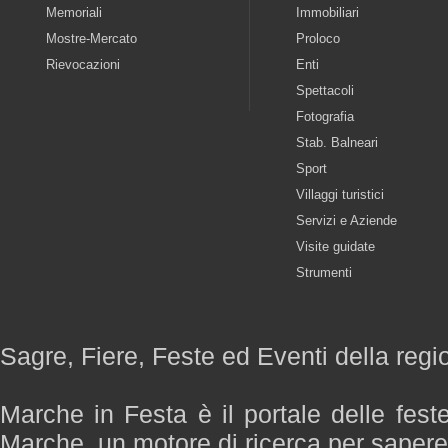
Memoriali
Immobiliari
Mostre-Mercato
Proloco
Rievocazioni
Enti
Spettacoli
Fotografia
Stab. Balneari
Sport
Villaggi turistici
Servizi e Aziende
Visite guidate
Strumenti
Sagre, Fiere, Feste ed Eventi della reg
Marche in Festa è il portale delle fest
Marche, un motore di ricerca per saper