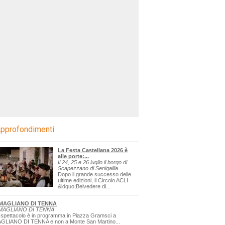
pprofondimenti
La Festa Castellana 2026 è
alle porte:...
Il 24, 25 e 26 luglio il borgo di
Scapezzano di Senigallia...
Dopo il grande successo delle
ultime edizioni, il Circolo ACLI
&ldquo;Belvedere di...
MAGLIANO DI TENNA
MAGLIANO DI TENNA
 spettacolo è in programma in Piazza Gramsci a
GLIANO DI TENNA e non a Monte San Martino...