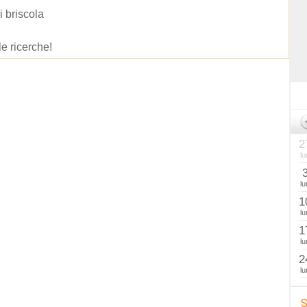
i briscola
le ricerche!
2
lu
lu
1
lu
1
lu
2
lu
S