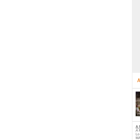
A
A 
A 
Lo
MA