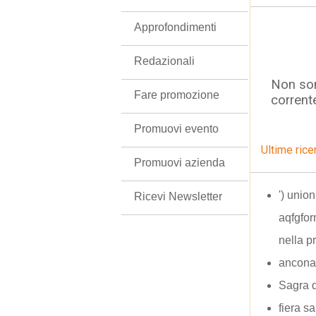
Approfondimenti
Redazionali
Non son
Fare promozione
corrent
Promuovi evento
Ultime rice
Promuovi azienda
') union
Ricevi Newsletter
aqfgfo
nella p
ancona
Sagra 
fiera s