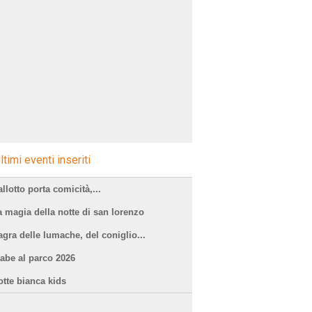
ltimi eventi inseriti
llotto porta comicità,...
a magia della notte di san lorenzo
agra delle lumache, del coniglio...
iabe al parco 2026
otte bianca kids