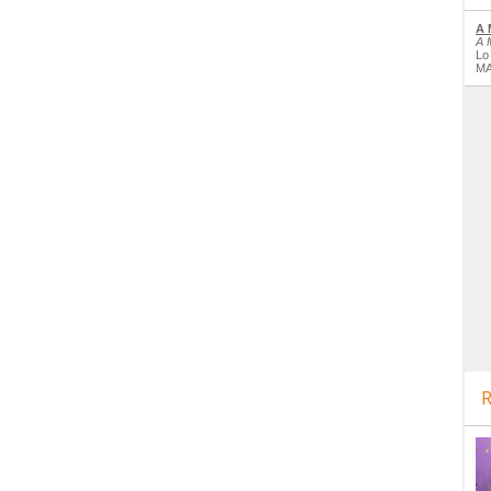
A 
A 
Lo
MA
R