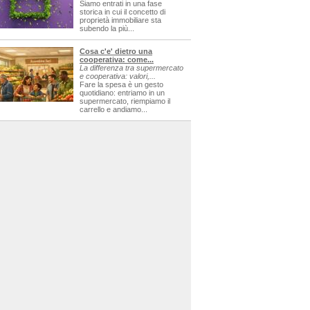
Siamo entrati in una fase
storica in cui il concetto di
proprietà immobiliare sta
subendo la più...
Cosa c'e' dietro una
cooperativa: come...
La differenza tra supermercato
e cooperativa: valori,...
Fare la spesa è un gesto
quotidiano: entriamo in un
supermercato, riempiamo il
carrello e andiamo...