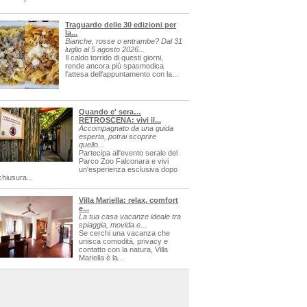
Traguardo delle 30 edizioni per
la...
Bianche, rosse o entrambe? Dal 31
luglio al 5 agosto 2026...
Il caldo torrido di questi giorni,
rende ancora più spasmodica
l'attesa dell'appuntamento con la...
Quando e' sera…
RETROSCENA: vivi il...
Accompagnato da una guida
esperta, potrai scoprire
quello...
Partecipa all'evento serale del
Parco Zoo Falconara e vivi
un'esperienza esclusiva dopo
chiusura...
Villa Mariella: relax, comfort
e...
La tua casa vacanze ideale tra
spiaggia, movida e...
Se cerchi una vacanza che
unisca comodità, privacy e
contatto con la natura, Villa
Mariella è la...