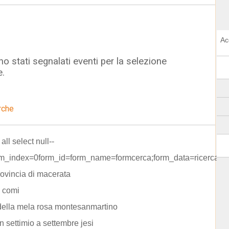
Ac
o stati segnalati eventi per la selezione
e.
rche
 all select null--
rm_index=0form_id=form_name=formcerca;form_data=ricerca=s
rovincia di macerata
 comi
della mela rosa montesanmartino
an settimio a settembre jesi