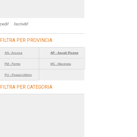
cedi!
Iscriviti!
FILTRA PER PROVINCIA
AN - Ancona
AP - Ascoli Piceno
FM - Fermo
MC - Macerata
PU - Pesaro-Urbino
FILTRA PER CATEGORIA
agre