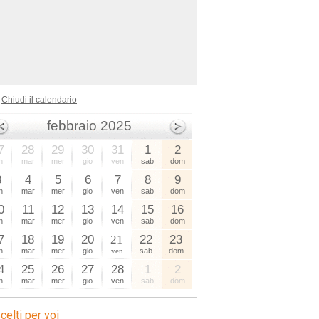
Chiudi il calendario
febbraio 2025
7
28
29
30
31
1
2
n
mar
mer
gio
ven
sab
dom
3
4
5
6
7
8
9
n
mar
mer
gio
ven
sab
dom
0
11
12
13
14
15
16
n
mar
mer
gio
ven
sab
dom
7
18
19
20
21
22
23
n
mar
mer
gio
ven
sab
dom
4
25
26
27
28
1
2
n
mar
mer
gio
ven
sab
dom
celti per voi