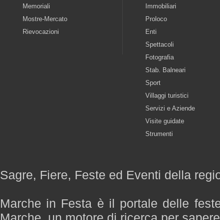
Memoriali
Immobiliari
Mostre-Mercato
Proloco
Rievocazioni
Enti
Spettacoli
Fotografia
Stab. Balneari
Sport
Villaggi turistici
Servizi e Aziende
Visite guidate
Strumenti
Sagre, Fiere, Feste ed Eventi della reg
Marche in Festa è il portale delle fest
Marche, un motore di ricerca per saper