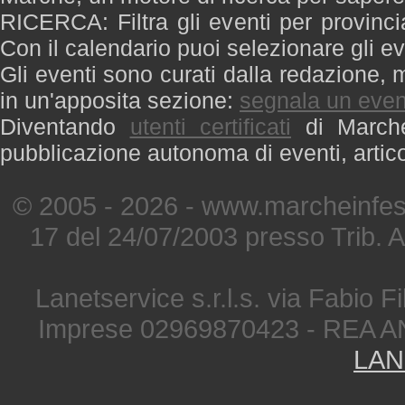
RICERCA: Filtra gli eventi per provinci
Con il calendario puoi selezionare gli ev
Gli eventi sono curati dalla redazione, m
in un'apposita sezione:
segnala un even
Diventando
utenti certificati
di Marche 
pubblicazione autonoma di eventi, artic
© 2005 - 2026 - www.marcheinfest
17 del 24/07/2003 presso Trib. 
Lanetservice s.r.l.s. via Fabio Fi
Imprese 02969870423 - REA A
LAN