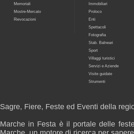
Memoriali
Immobiliari
Mostre-Mercato
Proloco
Rievocazioni
Enti
Spettacoli
Fotografia
Stab. Balneari
Sport
Villaggi turistici
Servizi e Aziende
Visite guidate
Strumenti
Sagre, Fiere, Feste ed Eventi della reg
Marche in Festa è il portale delle fest
Marche, un motore di ricerca per saper