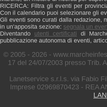
RICERCA: Filtra gli eventi per provinci
Con il calendario puoi selezionare gli ev
Gli eventi sono curati dalla redazione, m
in un'apposita sezione:
segnala un even
Diventando
utenti certificati
di Marche 
pubblicazione autonoma di eventi, artic
© 2005 - 2026 - www.marcheinfest
17 del 24/07/2003 presso Trib. 
Lanetservice s.r.l.s. via Fabio Fi
Imprese 02969870423 - REA A
LAN