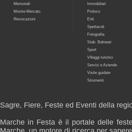
Memoriali
Immobiliari
Mostre-Mercato
Proloco
Rievocazioni
Enti
Spettacoli
Fotografia
Stab. Balneari
Sport
Villaggi turistici
Servizi e Aziende
Visite guidate
Strumenti
Sagre, Fiere, Feste ed Eventi della reg
Marche in Festa è il portale delle fest
Marche, un motore di ricerca per saper