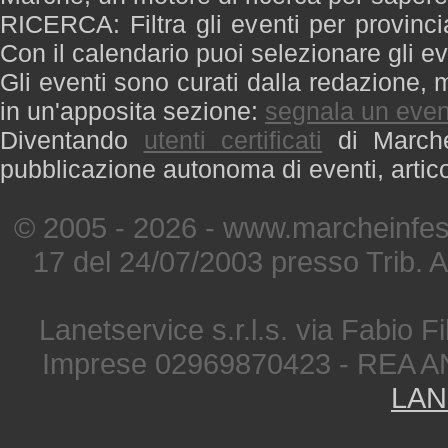
RICERCA: Filtra gli eventi per provinci
Con il calendario puoi selezionare gli ev
Gli eventi sono curati dalla redazione, m
in un'apposita sezione:
segnala un even
Diventando
utenti certificati
di Marche 
pubblicazione autonoma di eventi, artic
© 2005 - 2026 - www.marcheinfest
17 del 24/07/2003 presso Trib. 
Lanetservice s.r.l.s. via Fabio Fi
Imprese 02969870423 - REA A
LAN