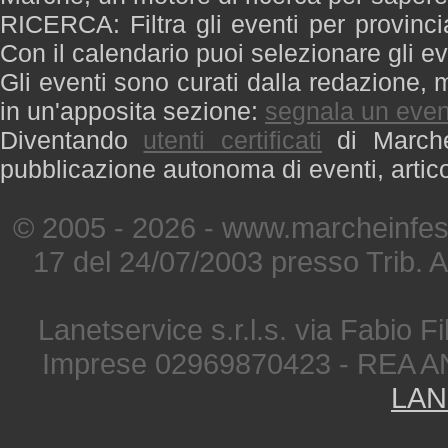
RICERCA: Filtra gli eventi per provinci
Con il calendario puoi selezionare gli ev
Gli eventi sono curati dalla redazione, m
in un'apposita sezione:
segnala un even
Diventando
utenti certificati
di Marche 
pubblicazione autonoma di eventi, artic
© 2005 - 2026 - www.marcheinfest
17 del 24/07/2003 presso Trib. 
Lanetservice s.r.l.s. via Fabio Fi
Imprese 02969870423 - REA A
LAN