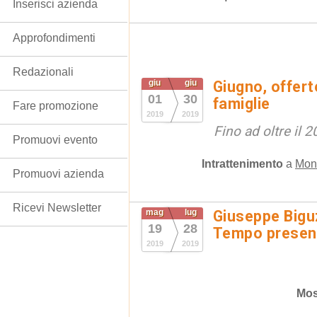
Inserisci azienda
Approfondimenti
Redazionali
giu
giu
Giugno, offerte
01
30
famiglie
Fare promozione
2019
2019
Fino ad oltre il 
Promuovi evento
Intrattenimento
a
Mont
Promuovi azienda
Ricevi Newsletter
mag
lug
Giuseppe Biguz
19
28
Tempo presen
2019
2019
Mos