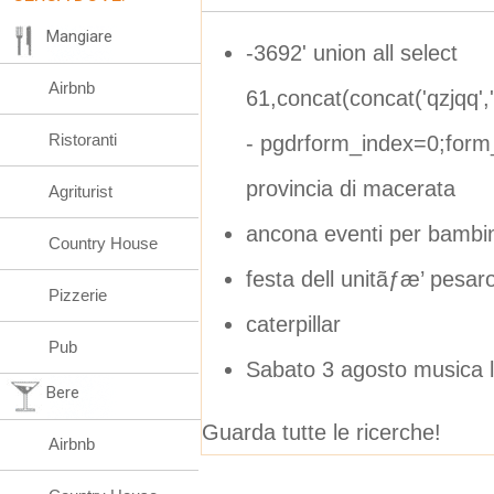
Mangiare
-3692' union all select
Airbnb
61,concat(concat('qzjqq',
Ristoranti
- pgdrform_index=0;form
provincia di macerata
Agriturist
ancona eventi per bambin
Country House
festa dell unitãƒæ’ pesar
Pizzerie
caterpillar
Pub
Sabato 3 agosto musica l
Bere
Guarda tutte le ricerche!
Airbnb