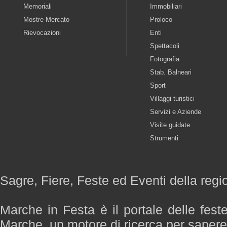
Memoriali
Immobiliari
Mostre-Mercato
Proloco
Rievocazioni
Enti
Spettacoli
Fotografia
Stab. Balneari
Sport
Villaggi turistici
Servizi e Aziende
Visite guidate
Strumenti
Sagre, Fiere, Feste ed Eventi della reg
Marche in Festa è il portale delle fest
Marche, un motore di ricerca per saper