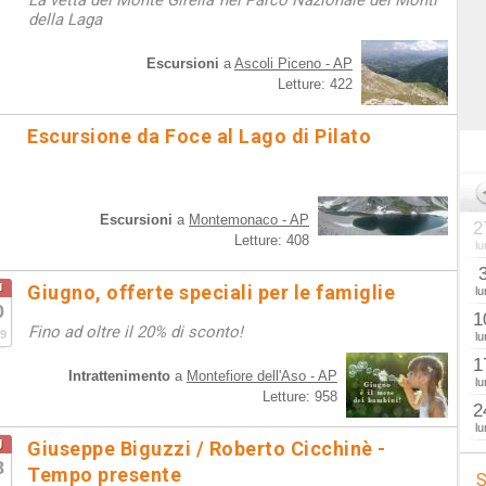
La vetta del Monte Girella nel Parco Nazionale dei Monti
della Laga
Escursioni
a
Ascoli Piceno - AP
Letture: 422
Escursione da Foce al Lago di Pilato
Escursioni
a
Montemonaco - AP
2
Letture: 408
lu
u
Giugno, offerte speciali per le famiglie
lu
0
1
Fino ad oltre il 20% di sconto!
9
lu
1
Intrattenimento
a
Montefiore dell'Aso - AP
lu
Letture: 958
2
lu
g
Giuseppe Biguzzi / Roberto Cicchinè -
8
Tempo presente
S