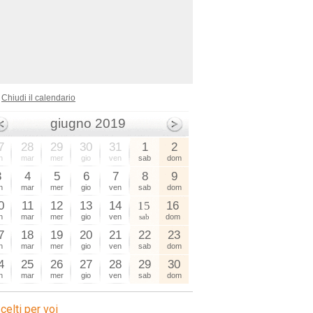
Chiudi il calendario
giugno 2019
7
28
29
30
31
1
2
n
mar
mer
gio
ven
sab
dom
3
4
5
6
7
8
9
n
mar
mer
gio
ven
sab
dom
0
11
12
13
14
15
16
n
mar
mer
gio
ven
sab
dom
7
18
19
20
21
22
23
n
mar
mer
gio
ven
sab
dom
4
25
26
27
28
29
30
n
mar
mer
gio
ven
sab
dom
celti per voi