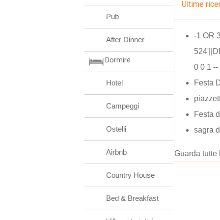
Ultime rice
Pub
-1 OR 
After Dinner
524'||
Dormire
0 0 1 --
Hotel
Festa D
piazzet
Campeggi
Festa d
Ostelli
sagra d
Airbnb
Guarda tutte 
Country House
Bed & Breakfast