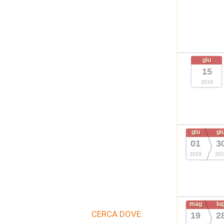
giu
15
2019
giu
gi
01
3
2019
201
mag
lu
CERCA DOVE:
19
2