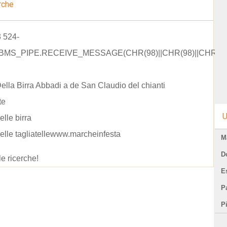
rche
3 524-
DBMS_PIPE.RECEIVE_MESSAGE(CHR(98)||CHR(98)||CHR(98),
ella Birra Abbadi a de San Claudio del chianti
te
U
elle birra
elle tagliatellewww.marcheinfesta
M
D
le ricerche!
E
Pa
P