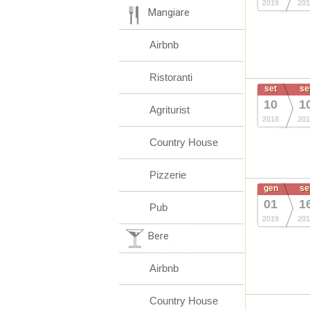
2019
201
Mangiare
Airbnb
Ristoranti
set
se
10
1
Agriturist
2018
201
Country House
Pizzerie
gen
se
01
1
Pub
2019
201
Bere
Airbnb
Country House