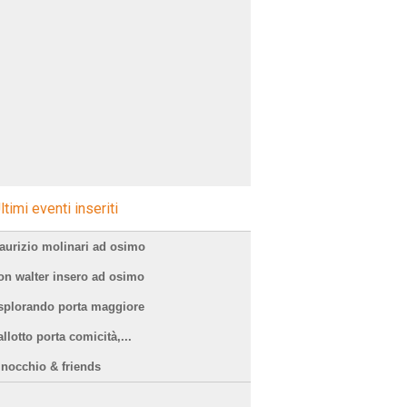
15)||'-1=0
ltimi eventi inseriti
aurizio molinari ad osimo
on walter insero ad osimo
splorando porta maggiore
llotto porta comicità,...
inocchio & friends