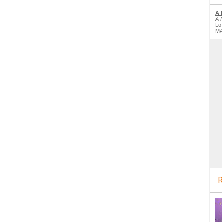
A 
A 
Lo
MA
R