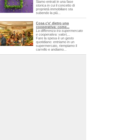
Siamo entrati in una fase
storica in cui il concetto di
proprietà immobiliare sta
subendo la più...
Cosa c'e' dietro una
cooperativa: come...
La differenza tra supermercato
e cooperativa: valori,...
Fare la spesa è un gesto
quotidiano: entriamo in un
supermercato, riempiamo il
carrello e andiamo...