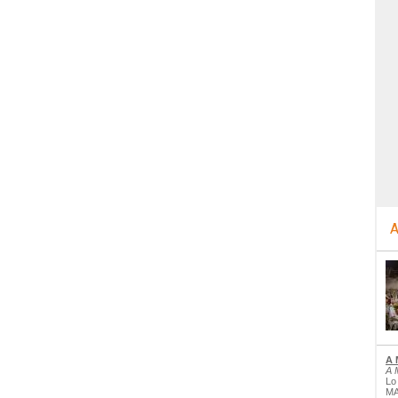
A
A 
A 
Lo
MA