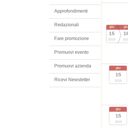
Approfondimenti
Redazionali
giu
gi
15
1
Fare promozione
2019
201
Promuovi evento
Promuovi azienda
giu
15
Ricevi Newsletter
2019
giu
15
2019