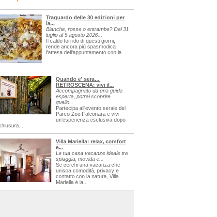
Traguardo delle 30 edizioni per
la...
Bianche, rosse o entrambe? Dal 31
luglio al 5 agosto 2026...
Il caldo torrido di questi giorni,
rende ancora più spasmodica
l'attesa dell'appuntamento con la...
Quando e' sera…
RETROSCENA: vivi il...
Accompagnato da una guida
esperta, potrai scoprire
quello...
Partecipa all'evento serale del
Parco Zoo Falconara e vivi
un'esperienza esclusiva dopo
chiusura...
Villa Mariella: relax, comfort
e...
La tua casa vacanze ideale tra
spiaggia, movida e...
Se cerchi una vacanza che
unisca comodità, privacy e
contatto con la natura, Villa
Mariella è la...