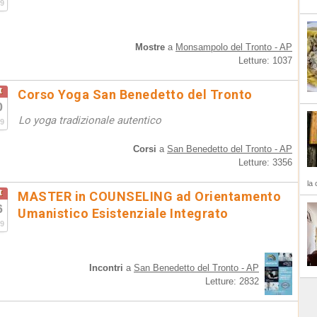
9
Mostre
a
Monsampolo del Tronto - AP
Letture: 1037
t
Corso Yoga San Benedetto del Tronto
0
Lo yoga tradizionale autentico
9
Corsi
a
San Benedetto del Tronto - AP
Letture: 3356
la 
t
MASTER in COUNSELING ad Orientamento
6
Umanistico Esistenziale Integrato
9
Incontri
a
San Benedetto del Tronto - AP
Letture: 2832