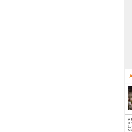
A
A 
A 
Lo
MA