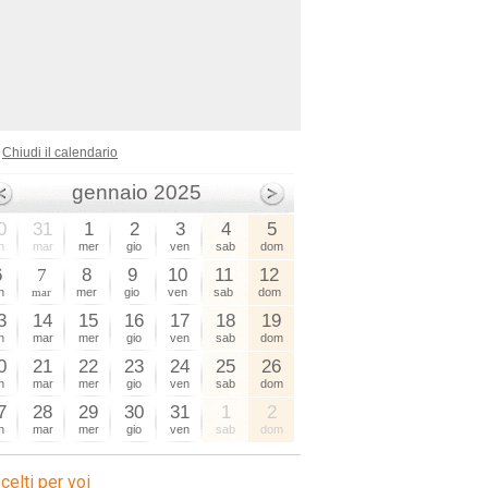
Chiudi il calendario
gennaio 2025
0
31
1
2
3
4
5
n
mar
mer
gio
ven
sab
dom
6
7
8
9
10
11
12
n
mar
mer
gio
ven
sab
dom
3
14
15
16
17
18
19
n
mar
mer
gio
ven
sab
dom
0
21
22
23
24
25
26
n
mar
mer
gio
ven
sab
dom
7
28
29
30
31
1
2
n
mar
mer
gio
ven
sab
dom
celti per voi