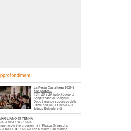
pprofondimenti
La Festa Castellana 2026 è
alle porte:...
Il 24, 25 e 26 luglio il borgo di
Scapezzano di Senigallia...
Dopo il grande successo delle
ultime edizioni, il Circolo ACLI
&ldquo;Belvedere di...
MAGLIANO DI TENNA
MAGLIANO DI TENNA
 spettacolo è in programma in Piazza Gramsci a
GLIANO DI TENNA e non a Monte San Martino...