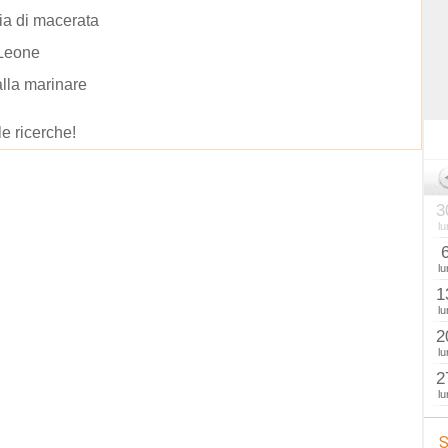
ia di macerata
Leone
lla marinare
le ricerche!
3
lu
lu
1
lu
2
lu
2
lu
S