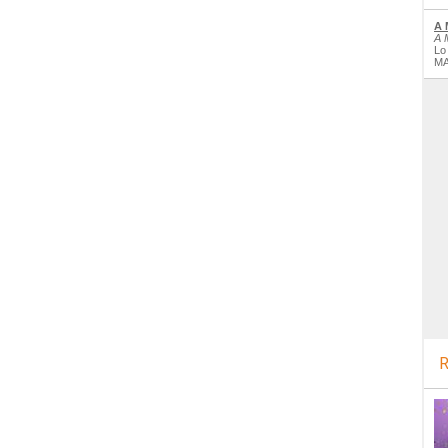
A 
A 
Lo
MA
R