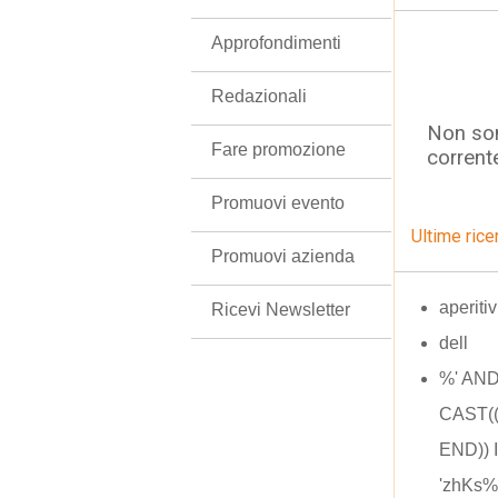
Approfondimenti
Redazionali
Non son
Fare promozione
corrent
Promuovi evento
Ultime rice
Promuovi azienda
aperiti
Ricevi Newsletter
dell
%' AN
CAST((
END)) 
'zhKs%