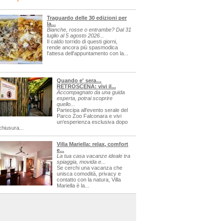
Traguardo delle 30 edizioni per
la...
Bianche, rosse o entrambe? Dal 31
luglio al 5 agosto 2026...
Il caldo torrido di questi giorni,
rende ancora più spasmodica
l'attesa dell'appuntamento con la...
Quando e' sera…
RETROSCENA: vivi il...
Accompagnato da una guida
esperta, potrai scoprire
quello...
Partecipa all'evento serale del
Parco Zoo Falconara e vivi
un'esperienza esclusiva dopo
chiusura...
Villa Mariella: relax, comfort
e...
La tua casa vacanze ideale tra
spiaggia, movida e...
Se cerchi una vacanza che
unisca comodità, privacy e
contatto con la natura, Villa
Mariella è la...