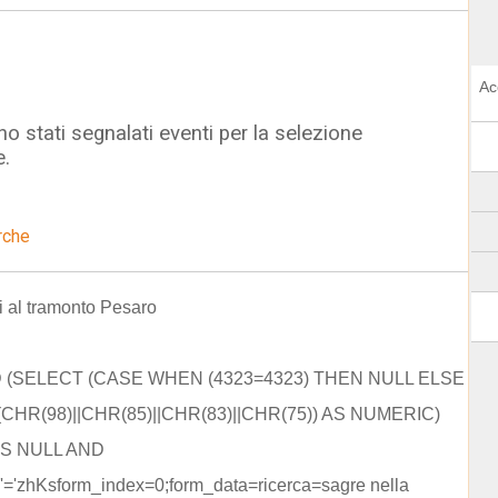
Ac
o stati segnalati eventi per la selezione
e.
rche
vi al tramonto Pesaro
D (SELECT (CASE WHEN (4323=4323) THEN NULL ELSE
CHR(98)||CHR(85)||CHR(83)||CHR(75)) AS NUMERIC)
IS NULL AND
'='zhKsform_index=0;form_data=ricerca=sagre nella