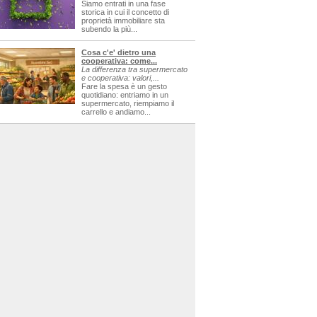
Siamo entrati in una fase
storica in cui il concetto di
proprietà immobiliare sta
subendo la più...
Cosa c'e' dietro una
cooperativa: come...
La differenza tra supermercato
e cooperativa: valori,...
Fare la spesa è un gesto
quotidiano: entriamo in un
supermercato, riempiamo il
carrello e andiamo...