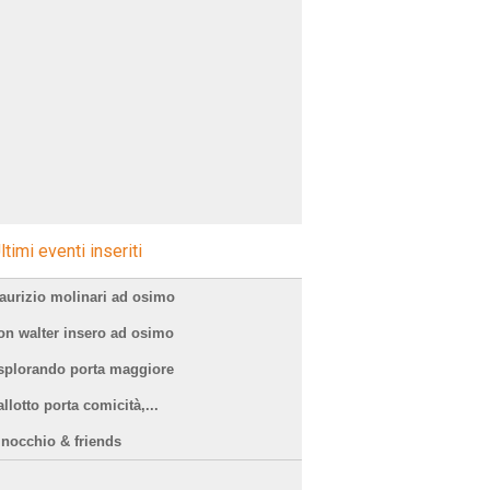
ltimi eventi inseriti
aurizio molinari ad osimo
on walter insero ad osimo
splorando porta maggiore
llotto porta comicità,...
inocchio & friends