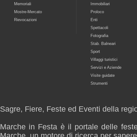
Memoriali
Immobiliari
Mostre-Mercato
Proloco
Rievocazioni
Enti
Spettacoli
Fotografia
Stab. Balneari
Sport
Villaggi turistici
Servizi e Aziende
Visite guidate
Strumenti
Sagre, Fiere, Feste ed Eventi della reg
Marche in Festa è il portale delle fest
Marche, un motore di ricerca per saper