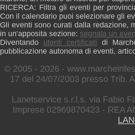
RICERCA: Filtra gli eventi per provinci
Con il calendario puoi selezionare gli ev
Gli eventi sono curati dalla redazione, m
in un'apposita sezione:
segnala un even
Diventando
utenti certificati
di Marche 
pubblicazione autonoma di eventi, artic
© 2005 - 2026 - www.marcheinfest
17 del 24/07/2003 presso Trib. 
Lanetservice s.r.l.s. via Fabio Fi
Imprese 02969870423 - REA A
LAN