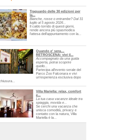
Traguardo delle 30 edizioni per
la...
Bianche, rosse o entrambe? Dal 31
luglio al 5 agosto 2026...
Il caldo torrido di questi giorni,
rende ancora più spasmodica
l'attesa dell'appuntamento con la...
Quando e' sera…
RETROSCENA: vivi il...
Accompagnato da una guida
esperta, potrai scoprire
quello...
Partecipa all'evento serale del
Parco Zoo Falconara e vivi
un'esperienza esclusiva dopo
chiusura...
Villa Mariella: relax, comfort
e...
La tua casa vacanze ideale tra
spiaggia, movida e...
Se cerchi una vacanza che
unisca comodità, privacy e
contatto con la natura, Villa
Mariella è la...