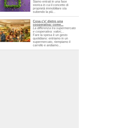
Siamo entrati in una fase
storica in cui il concetto di
proprietà immobiliare sta
subendo la più...
Cosa c'e' dietro una
cooperativa: come...
La differenza tra supermercato
e cooperativa: valori,...
Fare la spesa è un gesto
quotidiano: entriamo in un
supermercato, riempiamo il
carrello e andiamo...