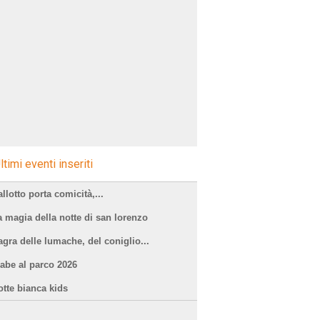
ltimi eventi inseriti
llotto porta comicità,...
a magia della notte di san lorenzo
agra delle lumache, del coniglio...
iabe al parco 2026
otte bianca kids