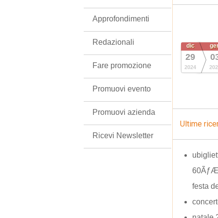
Approfondimenti
Redazionali
dic
ge
29
0
Fare promozione
2024
202
Promuovi evento
Promuovi azienda
Ultime rice
Ricevi Newsletter
ubigliet
60ÃƒÆ
festa de
concer
natale