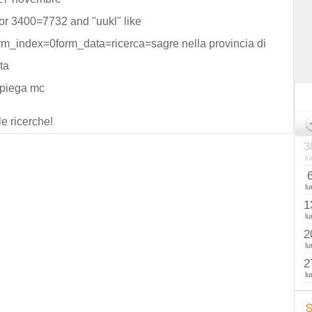
or 3400=7732 and "uukl" like
rm_index=0form_data=ricerca=sagre nella provincia di
ta
 piega mc
le ricerche!
3
lu
lu
1
lu
2
lu
2
lu
S