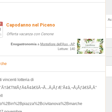
Ac
n
Capodanno nel Piceno
3
Offerta vacanza con Cenone
5
Enogastronomia
a
Montefiore dell'Aso - AP
Letture: 140
rche
ti vincenti lotteria di
’Ã†â€TMÃƒÂ¢Ã¢â€šÂ¬Ã...Â¡ÃƒÆ’Ã¢â‚¬Å¡Ãƒâ€šÃ‚Â°
ll
to%2Bin%2Bpiazza%2Bcivitanova%2Bmarche
 27 novembre