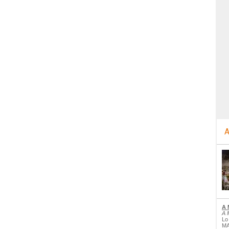
A
A 
A 
Lo
MA