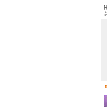
A 
A 
Lo
MA
R