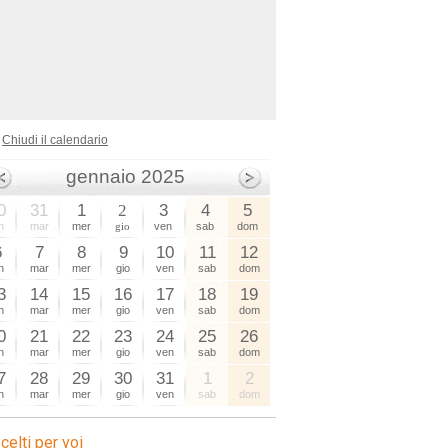
Chiudi il calendario
gennaio 2025
0
31
1
2
3
4
5
n
mar
mer
gio
ven
sab
dom
6
7
8
9
10
11
12
n
mar
mer
gio
ven
sab
dom
3
14
15
16
17
18
19
n
mar
mer
gio
ven
sab
dom
0
21
22
23
24
25
26
n
mar
mer
gio
ven
sab
dom
7
28
29
30
31
1
2
n
mar
mer
gio
ven
sab
dom
celti per voi