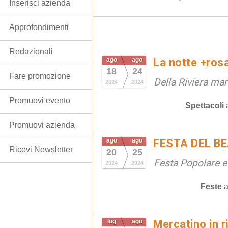
Inserisci azienda
Approfondimenti
Redazionali
ago
ago
La notte +ros
18
24
Fare promozione
Della Riviera ma
2024
2024
Promuovi evento
Spettacoli
Promuovi azienda
ago
ago
FESTA DEL B
Ricevi Newsletter
20
25
Festa Popolare e
2024
2024
Feste
lug
ago
Mercatino in r