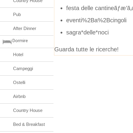
Country House
festa delle cantineãƒæ’ã
Pub
eventi%2Ba%2Bcingoli
After Dinner
sagra*delle*noci
Dormire
Guarda tutte le ricerche!
Hotel
Campeggi
Ostelli
Airbnb
Country House
Bed & Breakfast