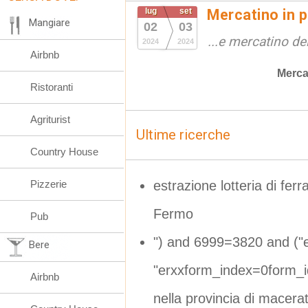
lug
set
Mercatino in p
Mangiare
02
03
...e mercatino de
2024
2024
Airbnb
Merca
Ristoranti
Agriturist
Ultime ricerche
Country House
estrazione lotteria di fer
Pizzerie
Fermo
Pub
") and 6999=3820 and ("e
Bere
"erxxform_index=0form_
Airbnb
nella provincia di macera