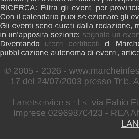
RICERCA: Filtra gli eventi per provinci
Con il calendario puoi selezionare gli ev
Gli eventi sono curati dalla redazione, m
in un'apposita sezione:
segnala un even
Diventando
utenti certificati
di Marche 
pubblicazione autonoma di eventi, artic
© 2005 - 2026 - www.marcheinfest
17 del 24/07/2003 presso Trib. 
Lanetservice s.r.l.s. via Fabio Fi
Imprese 02969870423 - REA A
LAN