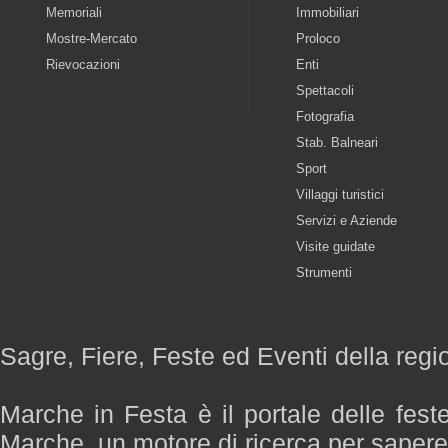
Memoriali
Immobiliari
Mostre-Mercato
Proloco
Rievocazioni
Enti
Spettacoli
Fotografia
Stab. Balneari
Sport
Villaggi turistici
Servizi e Aziende
Visite guidate
Strumenti
Sagre, Fiere, Feste ed Eventi della reg
Marche in Festa è il portale delle fest
Marche, un motore di ricerca per saper