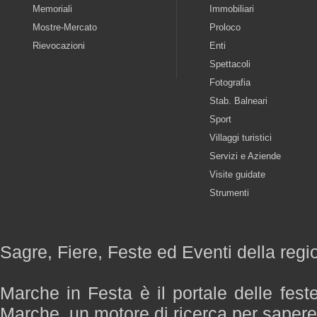
Memoriali
Immobiliari
Mostre-Mercato
Proloco
Rievocazioni
Enti
Spettacoli
Fotografia
Stab. Balneari
Sport
Villaggi turistici
Servizi e Aziende
Visite guidate
Strumenti
Sagre, Fiere, Feste ed Eventi della reg
Marche in Festa è il portale delle fest
Marche, un motore di ricerca per saper