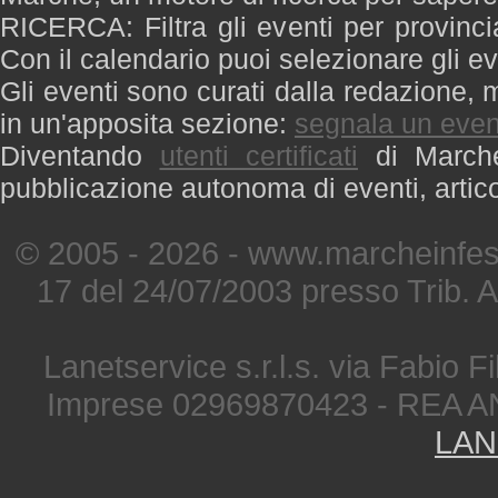
RICERCA: Filtra gli eventi per provinci
Con il calendario puoi selezionare gli ev
Gli eventi sono curati dalla redazione, m
in un'apposita sezione:
segnala un even
Diventando
utenti certificati
di Marche 
pubblicazione autonoma di eventi, artic
© 2005 - 2026 - www.marcheinfest
17 del 24/07/2003 presso Trib. 
Lanetservice s.r.l.s. via Fabio Fi
Imprese 02969870423 - REA A
LAN