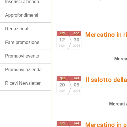
Inserisci azienda
Approfondimenti
Redazionali
lug
ago
Mercatino in r
12
30
Fare promozione
2024
2024
Promuovi evento
Merca
Promuovi azienda
giu
set
Il salotto dell
Ricevi Newsletter
20
05
2024
2024
Mercati
lug
set
Mercatino in p