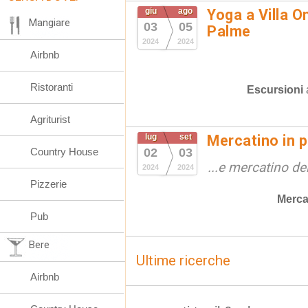
giu
ago
Yoga a Villa O
Mangiare
03
05
Palme
2024
2024
Airbnb
Ristoranti
Escursioni
Agriturist
lug
set
Mercatino in p
Country House
02
03
...e mercatino de
2024
2024
Pizzerie
Merca
Pub
Bere
Ultime ricerche
Airbnb