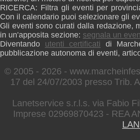
RICERCA: Filtra gli eventi per provinci
Con il calendario puoi selezionare gli ev
Gli eventi sono curati dalla redazione, m
in un'apposita sezione:
segnala un even
Diventando
utenti certificati
di Marche 
pubblicazione autonoma di eventi, artic
© 2005 - 2026 - www.marcheinfest
17 del 24/07/2003 presso Trib. 
Lanetservice s.r.l.s. via Fabio Fi
Imprese 02969870423 - REA A
LAN