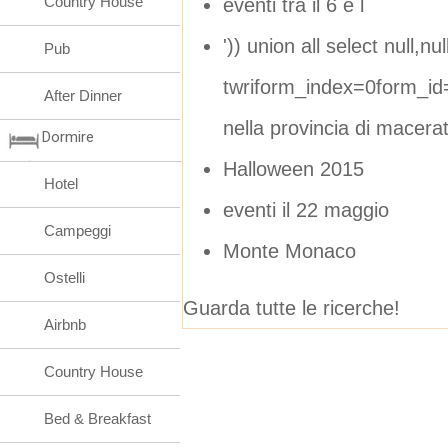
Country House
eventi tra il 6 e l
')) union all select null,null
Pub
twriform_index=0form_i
After Dinner
nella provincia di macera
Dormire
Halloween 2015
Hotel
eventi il 22 maggio
Campeggi
Monte Monaco
Ostelli
Guarda tutte le ricerche!
Airbnb
Country House
Bed & Breakfast