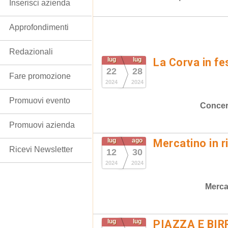
Inserisci azienda
Approfondimenti
Redazionali
lug
lug
La Corva in fe
22
28
Fare promozione
2024
2024
Promuovi evento
Concer
Promuovi azienda
lug
ago
Mercatino in r
Ricevi Newsletter
12
30
2024
2024
Merca
lug
lug
PIAZZA E BI