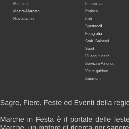
Memoriali
Immobiliari
Mostre-Mercato
Proloco
Rievocazioni
Enti
Spettacoli
Fotografia
Stab. Balneari
Sport
Villaggi turistici
Servizi e Aziende
Visite guidate
Strumenti
Sagre, Fiere, Feste ed Eventi della reg
Marche in Festa è il portale delle fest
Marche, un motore di ricerca per saper