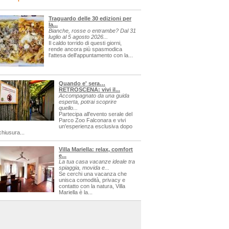
Traguardo delle 30 edizioni per
la...
Bianche, rosse o entrambe? Dal 31
luglio al 5 agosto 2026...
Il caldo torrido di questi giorni,
rende ancora più spasmodica
l'attesa dell'appuntamento con la...
Quando e' sera…
RETROSCENA: vivi il...
Accompagnato da una guida
esperta, potrai scoprire
quello...
Partecipa all'evento serale del
Parco Zoo Falconara e vivi
un'esperienza esclusiva dopo
chiusura...
Villa Mariella: relax, comfort
e...
La tua casa vacanze ideale tra
spiaggia, movida e...
Se cerchi una vacanza che
unisca comodità, privacy e
contatto con la natura, Villa
Mariella è la...