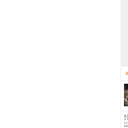
A
A 
A 
Lo
MA