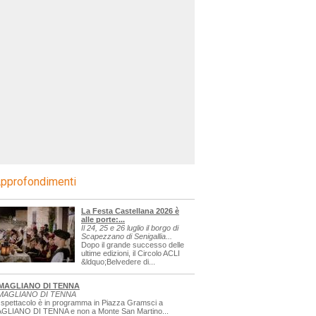
pprofondimenti
La Festa Castellana 2026 è
alle porte:...
Il 24, 25 e 26 luglio il borgo di
Scapezzano di Senigallia...
Dopo il grande successo delle
ultime edizioni, il Circolo ACLI
&ldquo;Belvedere di...
MAGLIANO DI TENNA
MAGLIANO DI TENNA
 spettacolo è in programma in Piazza Gramsci a
GLIANO DI TENNA e non a Monte San Martino...