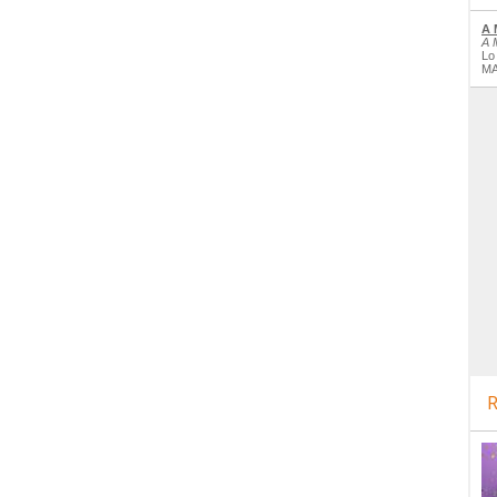
A 
A 
Lo
MA
R