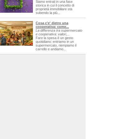
Siamo entrati in una fase
storica in cui il concetto di
proprietà immobiliare sta
subendo la più...
Cosa c'e' dietro una
cooperativa: come...
La differenza tra supermercato
e cooperativa: valori,...
Fare la spesa è un gesto
quotidiano: entriamo in un
supermercato, riempiamo il
carrello e andiamo...