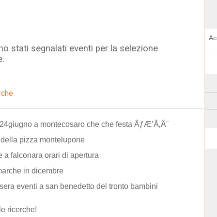
Ac
o stati segnalati eventi per la selezione
e.
rche
 24giugno a montecosaro che che festa ÃƒÆ’Ã‚Â¨
l della pizza montelupone
 a falconara orari di apertura
marche in dicembre
sera eventi a san benedetto del tronto bambini
le ricerche!