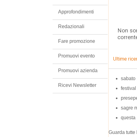
Approfondimenti
Redazionali
Non son
corrent
Fare promozione
Promuovi evento
Ultime rice
Promuovi azienda
sabato
Ricevi Newsletter
festiva
presepe
sagre 
questa 
Guarda tutte 