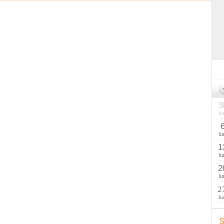
3
lu
lu
1
lu
2
lu
2
lu
S