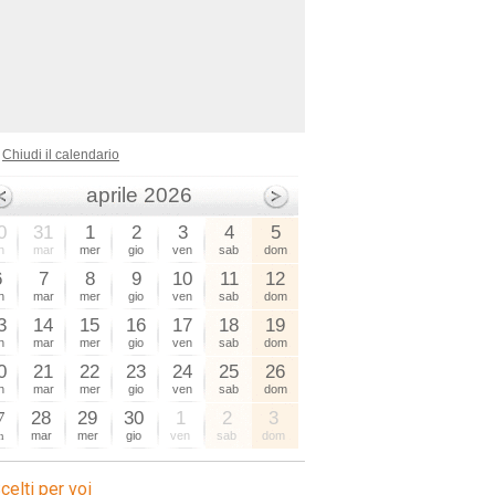
Chiudi il calendario
aprile 2026
0
31
1
2
3
4
5
n
mar
mer
gio
ven
sab
dom
6
7
8
9
10
11
12
n
mar
mer
gio
ven
sab
dom
3
14
15
16
17
18
19
n
mar
mer
gio
ven
sab
dom
0
21
22
23
24
25
26
n
mar
mer
gio
ven
sab
dom
7
28
29
30
1
2
3
n
mar
mer
gio
ven
sab
dom
celti per voi