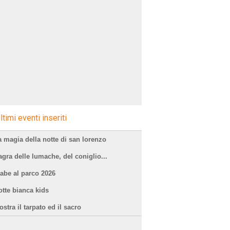
ltimi eventi inseriti
a magia della notte di san lorenzo
agra delle lumache, del coniglio...
iabe al parco 2026
otte bianca kids
stra il tarpato ed il sacro