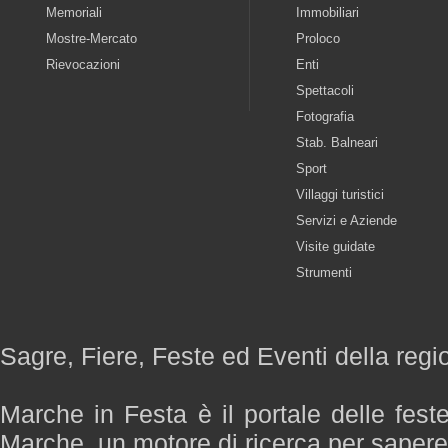
Memoriali
Immobiliari
Mostre-Mercato
Proloco
Rievocazioni
Enti
Spettacoli
Fotografia
Stab. Balneari
Sport
Villaggi turistici
Servizi e Aziende
Visite guidate
Strumenti
Sagre, Fiere, Feste ed Eventi della reg
Marche in Festa è il portale delle fest
Marche, un motore di ricerca per saper