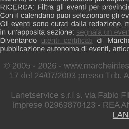
RICERCA: Filtra gli eventi per provinci
Con il calendario puoi selezionare gli ev
Gli eventi sono curati dalla redazione, m
in un'apposita sezione:
segnala un even
Diventando
utenti certificati
di Marche 
pubblicazione autonoma di eventi, artic
© 2005 - 2026 - www.marcheinfest
17 del 24/07/2003 presso Trib. 
Lanetservice s.r.l.s. via Fabio Fi
Imprese 02969870423 - REA A
LAN