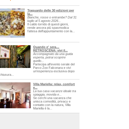
Traguardo delle 30 edizioni per
la...
Bianche, rosse o entrambe? Dal 31
luglio al 5 agosto 2026...
Il caldo torrido di questi giorni,
rende ancora più spasmodica
l'attesa dell'appuntamento con la...
Quando e' sera…
RETROSCENA: vivi il...
Accompagnato da una guida
esperta, potrai scoprire
quello...
Partecipa all'evento serale del
Parco Zoo Falconara e vivi
un'esperienza esclusiva dopo
chiusura...
Villa Mariella: relax, comfort
e...
La tua casa vacanze ideale tra
spiaggia, movida e...
Se cerchi una vacanza che
unisca comodità, privacy e
contatto con la natura, Villa
Mariella è la...