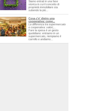
Siamo entrati in una fase
storica in cui il concetto di
proprietà immobiliare sta
subendo la più...
Cosa c'e' dietro una
cooperativa: come...
La differenza tra supermercato
e cooperativa: valori,...
Fare la spesa è un gesto
quotidiano: entriamo in un
supermercato, riempiamo il
carrello e andiamo...