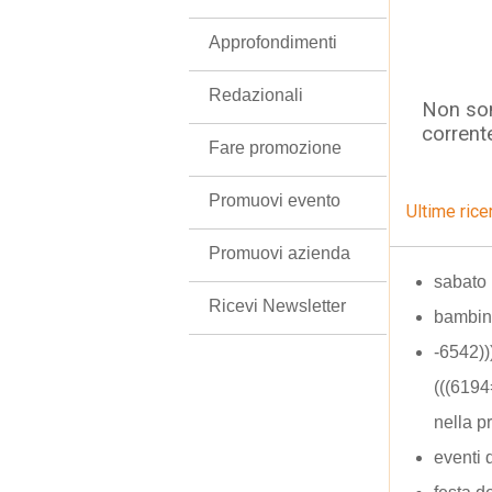
Approfondimenti
Redazionali
Non son
corrent
Fare promozione
Promuovi evento
Ultime rice
Promuovi azienda
sabato
Ricevi Newsletter
bambin
-6542)
(((619
nella p
eventi d