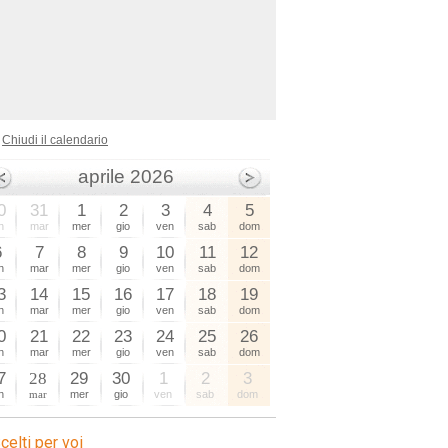
Chiudi il calendario
aprile 2026
0
31
1
2
3
4
5
n
mar
mer
gio
ven
sab
dom
6
7
8
9
10
11
12
n
mar
mer
gio
ven
sab
dom
3
14
15
16
17
18
19
n
mar
mer
gio
ven
sab
dom
0
21
22
23
24
25
26
n
mar
mer
gio
ven
sab
dom
7
28
29
30
1
2
3
n
mar
mer
gio
ven
sab
dom
celti per voi