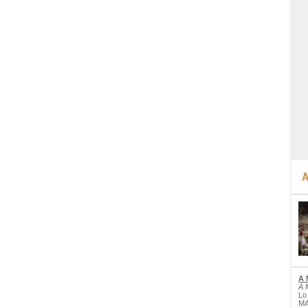
A
A 
A 
Lo
MA