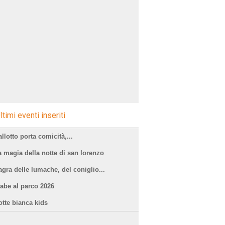
ltimi eventi inseriti
llotto porta comicità,...
a magia della notte di san lorenzo
agra delle lumache, del coniglio...
iabe al parco 2026
otte bianca kids