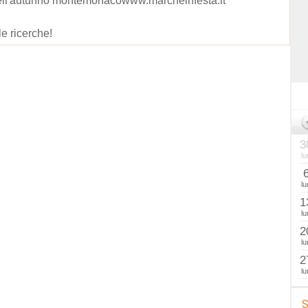
dell'autunno montemonacowww.marcheinfesta.it
le ricerche!
3
lu
lu
1
lu
2
lu
2
lu
S