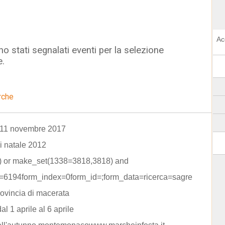
Ac
o stati segnalati eventi per la selezione
e.
rche
 11 novembre 2017
i natale 2012
)) or make_set(1338=3818,3818) and
4=6194form_index=0form_id=;form_data=ricerca=sagre
rovincia di macerata
al 1 aprile al 6 aprile