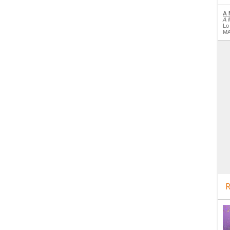
A 
A 
Lo
MA
R