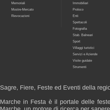
Memoriali
Immobiliari
Mostre-Mercato
Proloco
Rievocazioni
Enti
Spettacoli
Fotografia
Stab. Balneari
Sport
Villaggi turistici
Servizi e Aziende
Visite guidate
Strumenti
Sagre, Fiere, Feste ed Eventi della reg
Marche in Festa è il portale delle fest
Marche, un motore di ricerca per saper