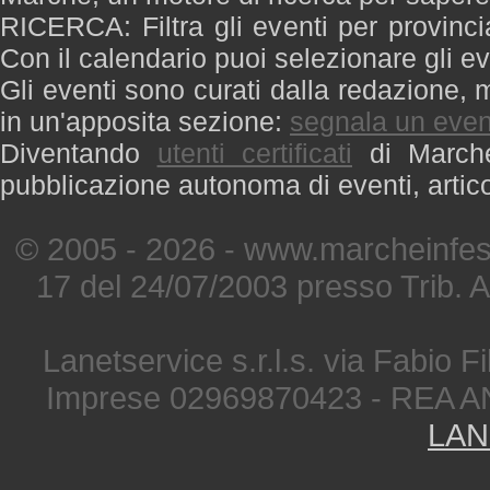
RICERCA: Filtra gli eventi per provinci
Con il calendario puoi selezionare gli ev
Gli eventi sono curati dalla redazione, m
in un'apposita sezione:
segnala un even
Diventando
utenti certificati
di Marche 
pubblicazione autonoma di eventi, artic
© 2005 - 2026 - www.marcheinfest
17 del 24/07/2003 presso Trib. 
Lanetservice s.r.l.s. via Fabio Fi
Imprese 02969870423 - REA A
LAN