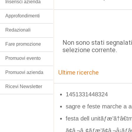
Inserisci azienda
Approfondimenti
Redazionali
Non sono stati segnalati
Fare promozione
selezione corrente.
Promuovi evento
Ultime ricerche
Promuovi azienda
Ricevi Newsletter
1451331448324
sagre e feste marche a ap
festa dell unitãƒæ’ã†â€
ã¢â‚¬â„¢ãƒæ’ã¢â‚¬å¡ãƒâ€