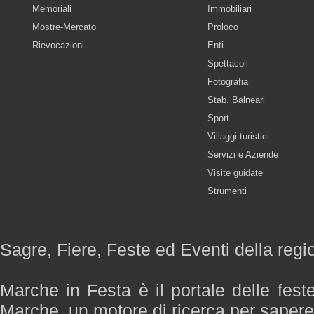
Memoriali
Immobiliari
Mostre-Mercato
Proloco
Rievocazioni
Enti
Spettacoli
Fotografia
Stab. Balneari
Sport
Villaggi turistici
Servizi e Aziende
Visite guidate
Strumenti
Sagre, Fiere, Feste ed Eventi della reg
Marche in Festa è il portale delle fest
Marche, un motore di ricerca per saper