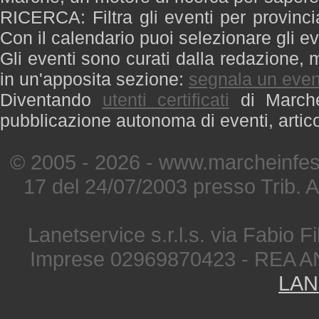
RICERCA: Filtra gli eventi per provinci
Con il calendario puoi selezionare gli ev
Gli eventi sono curati dalla redazione, m
in un'apposita sezione:
segnala un even
Diventando
utenti certificati
di Marche 
pubblicazione autonoma di eventi, artic
© 2005 - 2026 - www.marcheinfest
17 del 24/07/2003 presso Trib. 
Lanetservice s.r.l.s. via Fabio Fi
Imprese 02969870423 - REA A
LAN