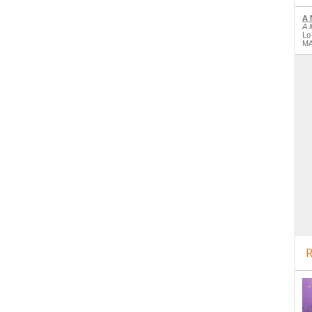
A 
A 
Lo
MA
R