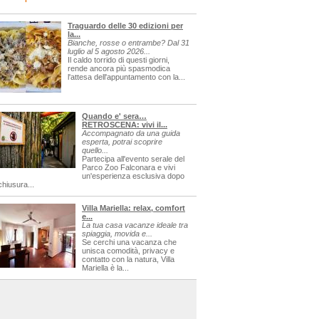
Traguardo delle 30 edizioni per
la...
Bianche, rosse o entrambe? Dal 31
luglio al 5 agosto 2026...
Il caldo torrido di questi giorni,
rende ancora più spasmodica
l'attesa dell'appuntamento con la...
Quando e' sera…
RETROSCENA: vivi il...
Accompagnato da una guida
esperta, potrai scoprire
quello...
Partecipa all'evento serale del
Parco Zoo Falconara e vivi
un'esperienza esclusiva dopo
chiusura...
Villa Mariella: relax, comfort
e...
La tua casa vacanze ideale tra
spiaggia, movida e...
Se cerchi una vacanza che
unisca comodità, privacy e
contatto con la natura, Villa
Mariella è la...