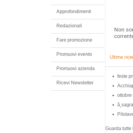
Approfondimenti
Redazionali
Non son
corrent
Fare promozione
Promuovi evento
Ultime rice
Promuovi azienda
feste p
Ricevi Newsletter
Acchia
ottobre
â¸sagr
Pilotav
Guarda tutte 