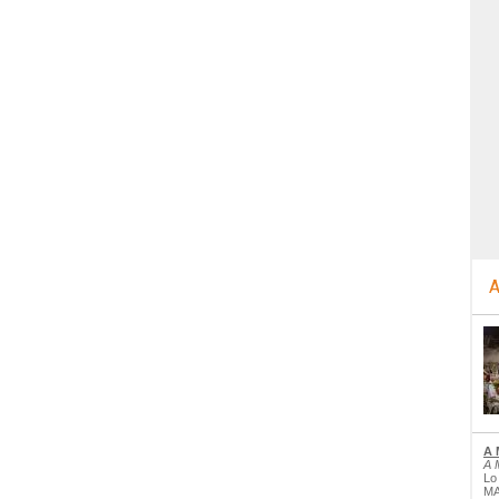
A
A 
A 
Lo
MA