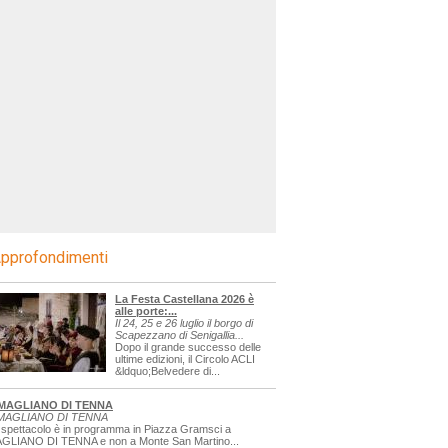
pprofondimenti
La Festa Castellana 2026 è
alle porte:...
Il 24, 25 e 26 luglio il borgo di
Scapezzano di Senigallia...
Dopo il grande successo delle
ultime edizioni, il Circolo ACLI
&ldquo;Belvedere di...
MAGLIANO DI TENNA
MAGLIANO DI TENNA
 spettacolo è in programma in Piazza Gramsci a
GLIANO DI TENNA e non a Monte San Martino...