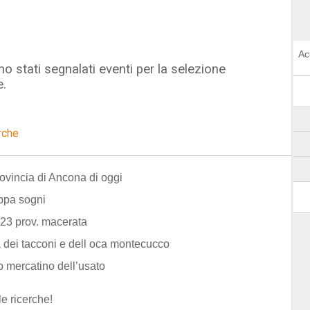
Ac
o stati segnalati eventi per la selezione
e.
rche
rovincia di Ancona di oggi
ppa sogni
 23 prov. macerata
a dei tacconi e dell oca montecucco
o mercatino dell’usato
le ricerche!