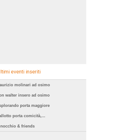
ltimi eventi inseriti
aurizio molinari ad osimo
on walter insero ad osimo
splorando porta maggiore
llotto porta comicità,...
inocchio & friends