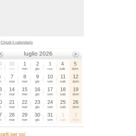
Chiudi il calendario
luglio 2026
9
30
1
2
3
4
5
n
mar
mer
gio
ven
sab
dom
6
7
8
9
10
11
12
n
mar
mer
gio
ven
sab
dom
3
14
15
16
17
18
19
n
mar
mer
gio
ven
sab
dom
0
21
22
23
24
25
26
n
mar
mer
gio
ven
sab
dom
7
28
29
30
31
1
2
n
mar
mer
gio
ven
sab
dom
celti per voi