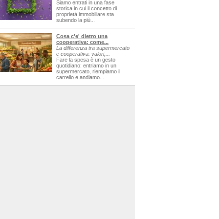
Siamo entrati in una fase
storica in cui il concetto di
proprietà immobiliare sta
subendo la più...
Cosa c'e' dietro una
cooperativa: come...
La differenza tra supermercato
e cooperativa: valori,...
Fare la spesa è un gesto
quotidiano: entriamo in un
supermercato, riempiamo il
carrello e andiamo...