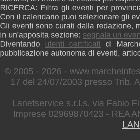
RICERCA: Filtra gli eventi per provinci
Con il calendario puoi selezionare gli ev
Gli eventi sono curati dalla redazione, m
in un'apposita sezione:
segnala un even
Diventando
utenti certificati
di Marche 
pubblicazione autonoma di eventi, artic
© 2005 - 2026 - www.marcheinfest
17 del 24/07/2003 presso Trib. 
Lanetservice s.r.l.s. via Fabio Fi
Imprese 02969870423 - REA A
LAN