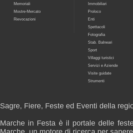
Memoriali
Immobiliari
Mostre-Mercato
Proloco
Rievocazioni
Enti
Spettacoli
Fotografia
Stab. Balneari
Sport
Villaggi turistici
Servizi e Aziende
Visite guidate
Strumenti
Sagre, Fiere, Feste ed Eventi della reg
Marche in Festa è il portale delle fest
Marche, un motore di ricerca per saper