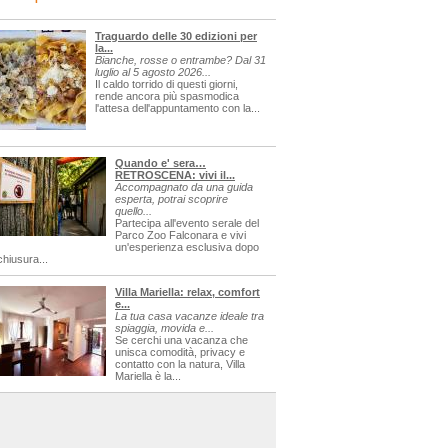
Traguardo delle 30 edizioni per
la...
Bianche, rosse o entrambe? Dal 31
luglio al 5 agosto 2026...
Il caldo torrido di questi giorni,
rende ancora più spasmodica
l'attesa dell'appuntamento con la...
Quando e' sera…
RETROSCENA: vivi il...
Accompagnato da una guida
esperta, potrai scoprire
quello...
Partecipa all'evento serale del
Parco Zoo Falconara e vivi
un'esperienza esclusiva dopo
chiusura...
Villa Mariella: relax, comfort
e...
La tua casa vacanze ideale tra
spiaggia, movida e...
Se cerchi una vacanza che
unisca comodità, privacy e
contatto con la natura, Villa
Mariella è la...