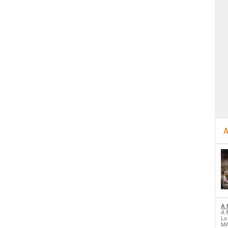
A
A 
A 
Lo
MA