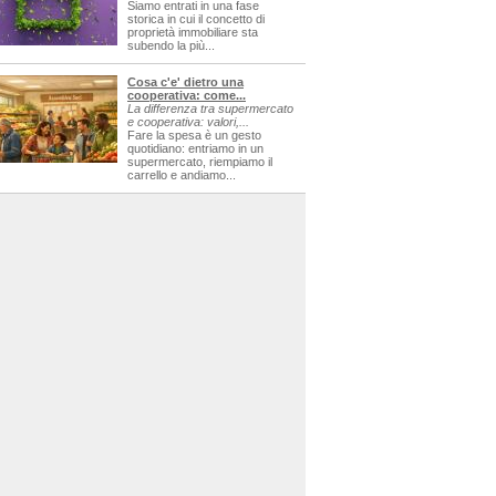
Siamo entrati in una fase
storica in cui il concetto di
proprietà immobiliare sta
subendo la più...
Cosa c'e' dietro una
cooperativa: come...
La differenza tra supermercato
e cooperativa: valori,...
Fare la spesa è un gesto
quotidiano: entriamo in un
supermercato, riempiamo il
carrello e andiamo...