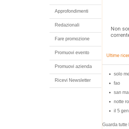
Approfondimenti
Redazionali
Non son
corrent
Fare promozione
Promuovi evento
Ultime rice
Promuovi azienda
solo me
Ricevi Newsletter
fao
san ma
notte ro
il 5 g
Guarda tutte 