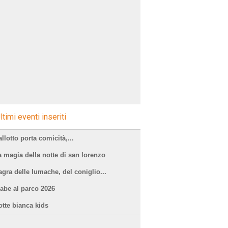
ltimi eventi inseriti
llotto porta comicità,...
a magia della notte di san lorenzo
agra delle lumache, del coniglio...
iabe al parco 2026
otte bianca kids