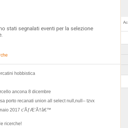
Ac
o stati segnalati eventi per la selezione
e.
rche
rcatini hobbistica
rcello ancona 8 dicembre
sa porto recanati union all select null,null-- tzvx
ennaio 2017 c'ÃƒÆ’Ã†â€™
le ricerche!