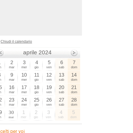
Chiudi il calendario
aprile 2024
1
2
3
4
5
6
7
n
mar
mer
gio
ven
sab
dom
8
9
10
11
12
13
14
n
mar
mer
gio
ven
sab
dom
5
16
17
18
19
20
21
n
mar
mer
gio
ven
sab
dom
2
23
24
25
26
27
28
n
mar
mer
gio
ven
sab
dom
9
30
1
2
3
4
5
n
mar
mer
gio
ven
sab
dom
celti per voi