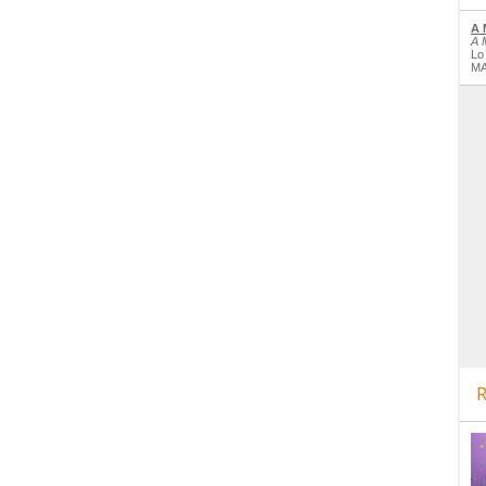
A 
A 
Lo
MA
R