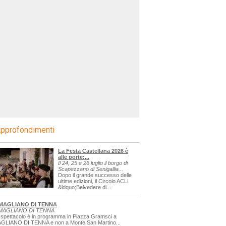
pprofondimenti
La Festa Castellana 2026 è
alle porte:...
Il 24, 25 e 26 luglio il borgo di
Scapezzano di Senigallia...
Dopo il grande successo delle
ultime edizioni, il Circolo ACLI
&ldquo;Belvedere di...
MAGLIANO DI TENNA
MAGLIANO DI TENNA
 spettacolo è in programma in Piazza Gramsci a
GLIANO DI TENNA e non a Monte San Martino...