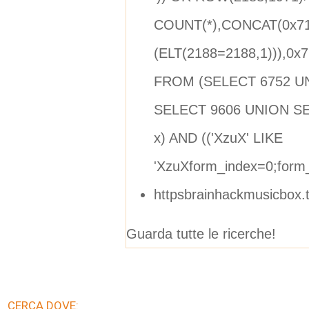
COUNT(*),CONCAT(0x7
(ELT(2188=2188,1))),0
FROM (SELECT 6752 U
SELECT 9606 UNION S
x) AND (('XzuX' LIKE
'XzuXform_index=0;form
httpsbrainhackmusicbox.
Guarda tutte le ricerche!
CERCA DOVE: