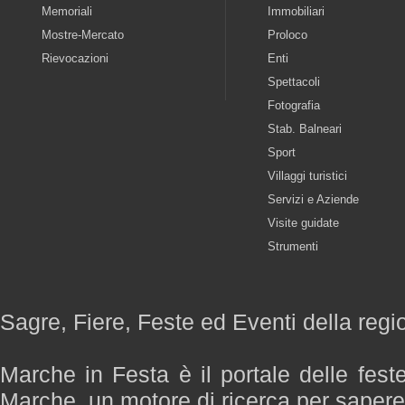
Memoriali
Immobiliari
Mostre-Mercato
Proloco
Rievocazioni
Enti
Spettacoli
Fotografia
Stab. Balneari
Sport
Villaggi turistici
Servizi e Aziende
Visite guidate
Strumenti
Sagre, Fiere, Feste ed Eventi della reg
Marche in Festa è il portale delle fest
Marche, un motore di ricerca per saper