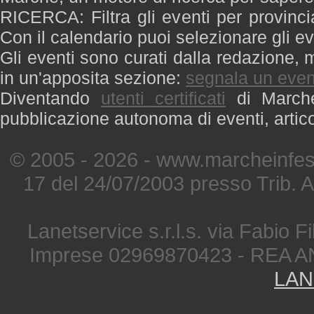
RICERCA: Filtra gli eventi per provinci
Con il calendario puoi selezionare gli ev
Gli eventi sono curati dalla redazione, m
in un'apposita sezione:
segnala un even
Diventando
utenti certificati
di Marche 
pubblicazione autonoma di eventi, artic
© 2005 - 2026 - www.marcheinfest
17 del 24/07/2003 presso Trib. 
Lanetservice s.r.l.s. via Fabio Fi
Imprese 02969870423 - REA A
LAN