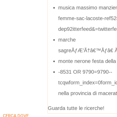
musica massimo manzien
femme-sac-lacoste-ref5
dep92itterfeed&=twitterf
marche
sagreÃƒÆ’Ã†â€™Ãƒâ€ Ã
monte nerone festa dell
-8531 OR 9790=9790--
tcqwform_index=0form_i
nella provincia di macera
Guarda tutte le ricerche!
CERCA DOVE: