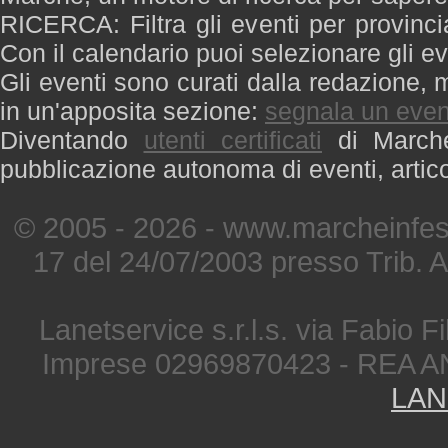
RICERCA: Filtra gli eventi per provinci
Con il calendario puoi selezionare gli ev
Gli eventi sono curati dalla redazione, m
in un'apposita sezione:
segnala un even
Diventando
utenti certificati
di Marche 
pubblicazione autonoma di eventi, artic
© 2005 - 2026 - www.marcheinfest
17 del 24/07/2003 presso Trib. 
Lanetservice s.r.l.s. via Fabio Fi
Imprese 02969870423 - REA A
LAN