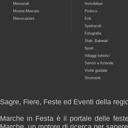
Memoriali
Immobiliari
Mostre-Mercato
Proloco
Rievocazioni
Enti
Spettacoli
Fotografia
Stab. Balneari
Sport
Villaggi turistici
Servizi e Aziende
Visite guidate
Strumenti
Sagre, Fiere, Feste ed Eventi della reg
Marche in Festa è il portale delle fest
Marche, un motore di ricerca per saper