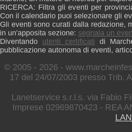
RICERCA: Filtra gli eventi per provinci
Con il calendario puoi selezionare gli ev
Gli eventi sono curati dalla redazione, m
in un'apposita sezione:
segnala un even
Diventando
utenti certificati
di Marche 
pubblicazione autonoma di eventi, artic
© 2005 - 2026 - www.marcheinfest
17 del 24/07/2003 presso Trib. 
Lanetservice s.r.l.s. via Fabio Fi
Imprese 02969870423 - REA A
LAN