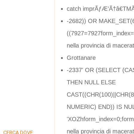
catch imprÃƒÆ’Ã†â€TM
-2682)) OR MAKE_SET(
((7927=7927form_index=
nella provincia di macera
Grottanare
-2337' OR (SELECT (C
THEN NULL ELSE
CAST((CHR(100)||CHR(81
NUMERIC) END)) IS NUL
'XOZhform_index=0;form
nella provincia di macera
CERCA DOVE: