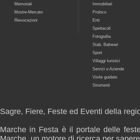
Memoriali
Immobiliari
Mostre-Mercato
Proloco
Rievocazioni
Enti
Spettacoli
Fotografia
Stab. Balneari
Sport
Villaggi turistici
Servizi e Aziende
Visite guidate
Strumenti
Sagre, Fiere, Feste ed Eventi della reg
Marche in Festa è il portale delle fest
Marche, un motore di ricerca per saper