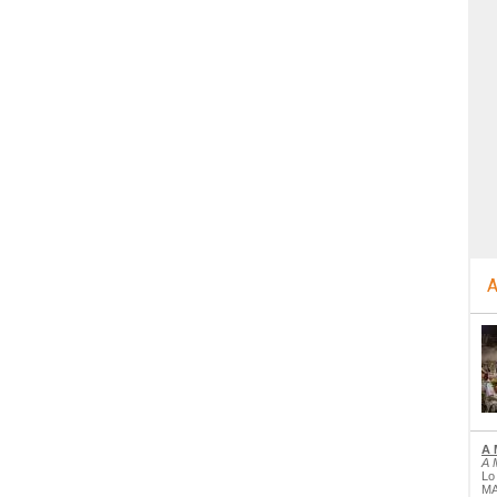
A
A 
A 
Lo
MA