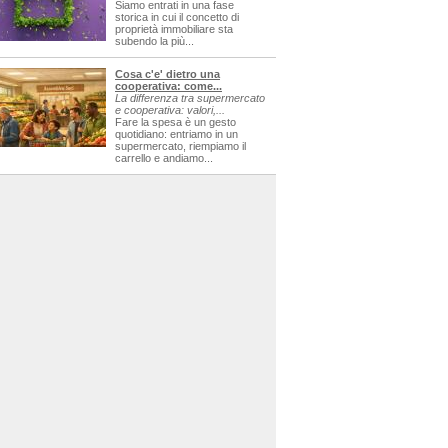
Siamo entrati in una fase
storica in cui il concetto di
proprietà immobiliare sta
subendo la più...
Cosa c'e' dietro una
cooperativa: come...
La differenza tra supermercato
e cooperativa: valori,...
Fare la spesa è un gesto
quotidiano: entriamo in un
supermercato, riempiamo il
carrello e andiamo...