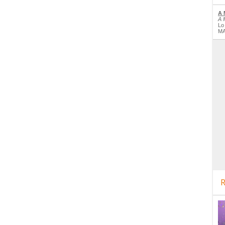
A 
A 
Lo
MA
R