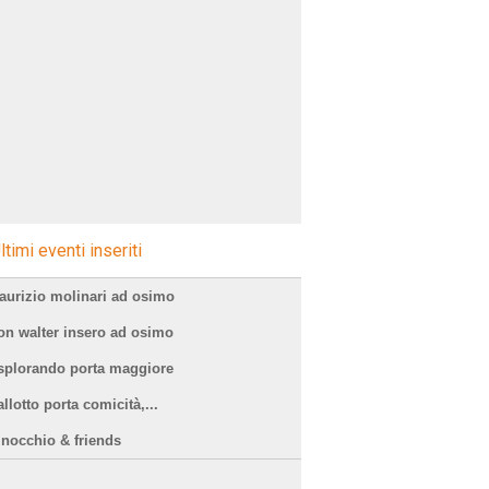
ltimi eventi inseriti
aurizio molinari ad osimo
on walter insero ad osimo
splorando porta maggiore
llotto porta comicità,...
inocchio & friends