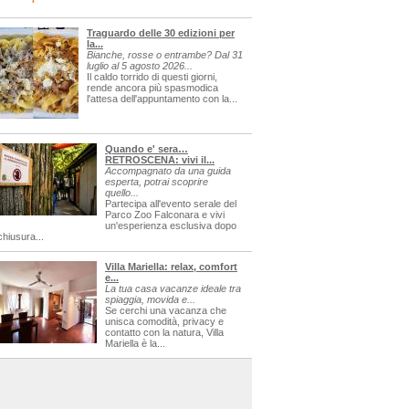
Traguardo delle 30 edizioni per
la...
Bianche, rosse o entrambe? Dal 31
luglio al 5 agosto 2026...
Il caldo torrido di questi giorni,
rende ancora più spasmodica
l'attesa dell'appuntamento con la...
Quando e' sera…
RETROSCENA: vivi il...
Accompagnato da una guida
esperta, potrai scoprire
quello...
Partecipa all'evento serale del
Parco Zoo Falconara e vivi
un'esperienza esclusiva dopo
chiusura...
Villa Mariella: relax, comfort
e...
La tua casa vacanze ideale tra
spiaggia, movida e...
Se cerchi una vacanza che
unisca comodità, privacy e
contatto con la natura, Villa
Mariella è la...