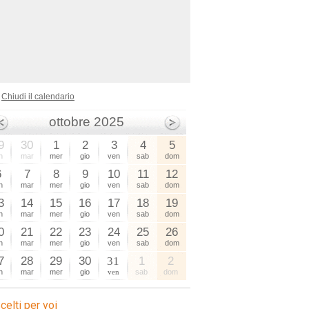
Chiudi il calendario
ottobre 2025
9
30
1
2
3
4
5
n
mar
mer
gio
ven
sab
dom
6
7
8
9
10
11
12
n
mar
mer
gio
ven
sab
dom
3
14
15
16
17
18
19
n
mar
mer
gio
ven
sab
dom
0
21
22
23
24
25
26
n
mar
mer
gio
ven
sab
dom
7
28
29
30
31
1
2
n
mar
mer
gio
ven
sab
dom
celti per voi