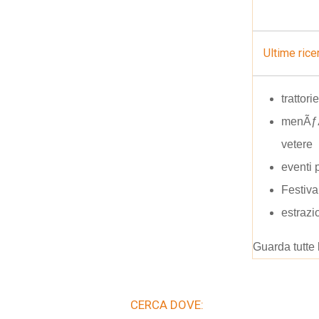
Ultime rice
trattor
menÃƒÆ
vetere
eventi 
Festival
estrazi
Guarda tutte 
CERCA DOVE: