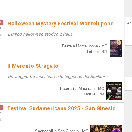
v
Halloween Mystery Festival Montelupone
Ac
2
L'unico halloween storico d'Italia
5
Feste
a
Montelupone - MC
Letture: 701
Il Mercato Stregato
Un viaggio tra luce, buio e le leggende dei Sibillini
Incontri
a
Macerata - MC
Letture: 144
n
Festival Sudamericana 2025 - San Ginesio
7
6
Spettacoli
a
San Ginesio - MC