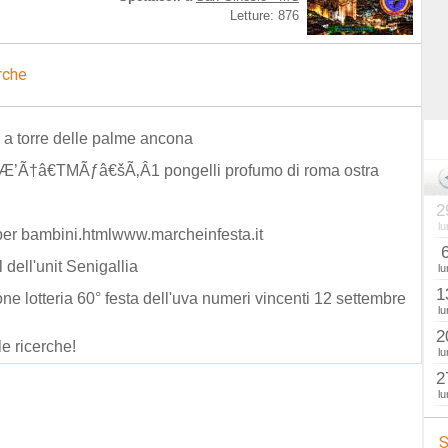
Letture: 876
rche
ie a torre delle palme ancona
’Ã†â€TMÃƒâ€šÃ‚Â1 pongelli profumo di roma ostra
2
lu
per bambini.htmlwww.marcheinfesta.it
 dell'unit Senigallia
lu
1
one lotteria 60° festa dell'uva numeri vincenti 12 settembre
lu
2
le ricerche!
lu
2
lu
S