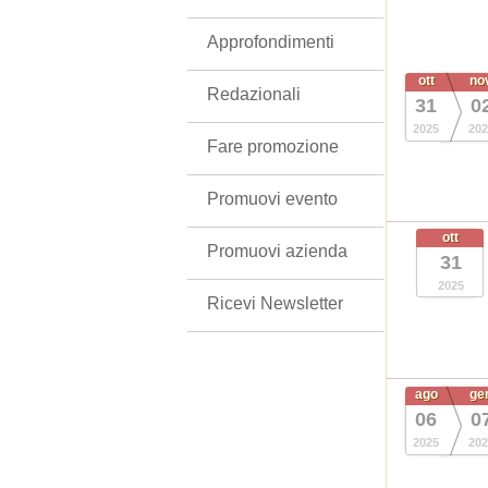
Approfondimenti
ott
no
Redazionali
31
0
2025
202
Fare promozione
Promuovi evento
ott
Promuovi azienda
31
2025
Ricevi Newsletter
ago
ge
06
0
2025
202