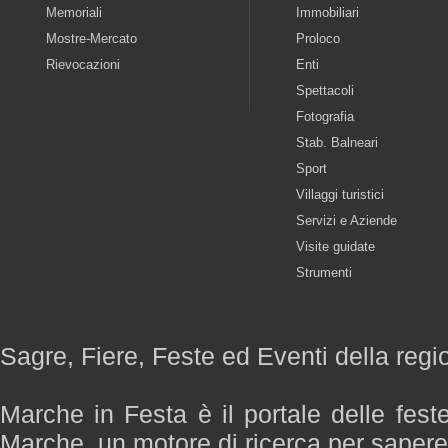
Memoriali
Immobiliari
Mostre-Mercato
Proloco
Rievocazioni
Enti
Spettacoli
Fotografia
Stab. Balneari
Sport
Villaggi turistici
Servizi e Aziende
Visite guidate
Strumenti
Sagre, Fiere, Feste ed Eventi della reg
Marche in Festa è il portale delle fest
Marche, un motore di ricerca per saper