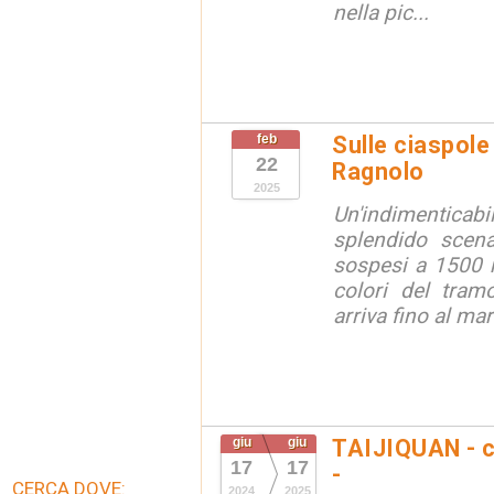
nella pic...
feb
Sulle ciaspole 
22
Ragnolo
2025
Un'indimentic
splendido scena
sospesi a 1500 m
colori del tram
arriva fino al mare
giu
giu
TAIJIQUAN - c
17
17
-
CERCA DOVE:
2024
2025