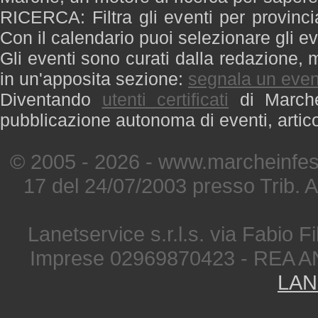
RICERCA: Filtra gli eventi per provinci
Con il calendario puoi selezionare gli ev
Gli eventi sono curati dalla redazione, m
in un'apposita sezione:
segnala un even
Diventando
utenti certificati
di Marche 
pubblicazione autonoma di eventi, artic
© 2005 - 2026 - www.marcheinfest
17 del 24/07/2003 presso Trib. 
Lanetservice s.r.l.s. via Fabio Fi
Imprese 02969870423 - REA A
LAN