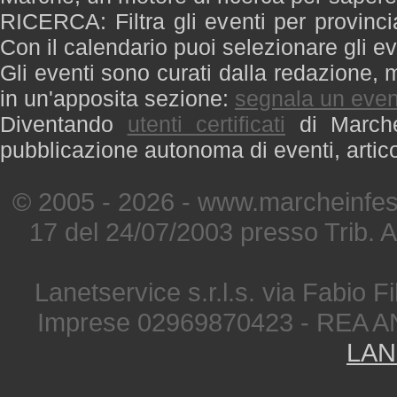
RICERCA: Filtra gli eventi per provinci
Con il calendario puoi selezionare gli ev
Gli eventi sono curati dalla redazione, m
in un'apposita sezione:
segnala un even
Diventando
utenti certificati
di Marche 
pubblicazione autonoma di eventi, artic
© 2005 - 2026 - www.marcheinfest
17 del 24/07/2003 presso Trib. 
Lanetservice s.r.l.s. via Fabio Fi
Imprese 02969870423 - REA A
LAN