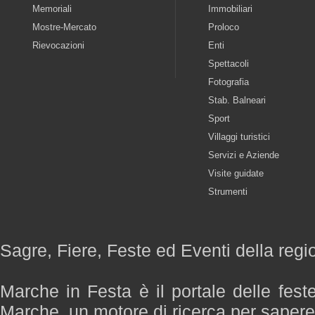
Memoriali
Immobiliari
Mostre-Mercato
Proloco
Rievocazioni
Enti
Spettacoli
Fotografia
Stab. Balneari
Sport
Villaggi turistici
Servizi e Aziende
Visite guidate
Strumenti
Sagre, Fiere, Feste ed Eventi della reg
Marche in Festa è il portale delle fest
Marche, un motore di ricerca per saper