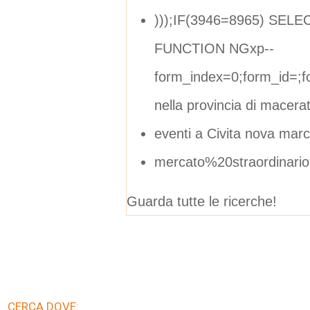
)));IF(3946=8965) SEL
FUNCTION NGxp--
form_index=0;form_id=;
nella provincia di macera
eventi a Civita nova mar
mercato%20straordinar
Guarda tutte le ricerche!
CERCA DOVE: