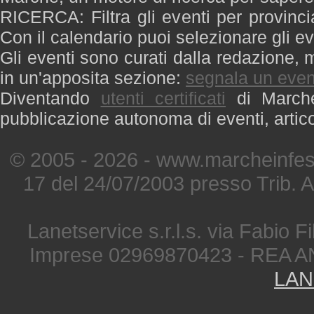
RICERCA: Filtra gli eventi per provinci
Con il calendario puoi selezionare gli ev
Gli eventi sono curati dalla redazione, m
in un'apposita sezione:
segnala un even
Diventando
utenti certificati
di Marche 
pubblicazione autonoma di eventi, artic
© 2005 - 2026 - www.marcheinfest
17 del 24/07/2003 presso Trib. 
Lanetservice s.r.l.s. via Fabio Fi
Imprese 02969870423 - REA A
LAN