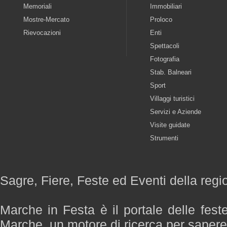
Memoriali
Immobiliari
Mostre-Mercato
Proloco
Rievocazioni
Enti
Spettacoli
Fotografia
Stab. Balneari
Sport
Villaggi turistici
Servizi e Aziende
Visite guidate
Strumenti
Sagre, Fiere, Feste ed Eventi della reg
Marche in Festa è il portale delle fest
Marche, un motore di ricerca per saper