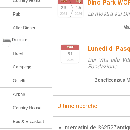
Country House
mar
lug
Dino Park WO
23
15
La mostra sui Din
Pub
2024
2024
Ma
After Dinner
Dormire
mar
Lunedì di Pas
Hotel
31
Dai Vita alla Vi
2024
Fondazione
Campeggi
Beneficenza
a
M
Ostelli
Airbnb
Ultime ricerche
Country House
Bed & Breakfast
mercatini dell%2527antiq