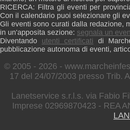
RICERCA: Filtra gli eventi per provinci
Con il calendario puoi selezionare gli ev
Gli eventi sono curati dalla redazione, m
in un'apposita sezione:
segnala un even
Diventando
utenti certificati
di Marche 
pubblicazione autonoma di eventi, artic
© 2005 - 2026 - www.marcheinfest
17 del 24/07/2003 presso Trib. 
Lanetservice s.r.l.s. via Fabio Fi
Imprese 02969870423 - REA A
LAN