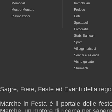
Memoriali
Immobiliari
Mostre-Mercato
Proloco
Rievocazioni
Enti
Spettacoli
Fotografia
Stab. Balneari
Sport
Villaggi turistici
Servizi e Aziende
Visite guidate
Strumenti
Sagre, Fiere, Feste ed Eventi della reg
Marche in Festa è il portale delle fest
Marche, un motore di ricerca per saper