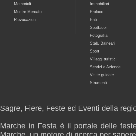
Memoriali
Immobiliari
Mostre-Mercato
Proloco
Rievocazioni
Enti
Spettacoli
Fotografia
Stab. Balneari
Sport
Villaggi turistici
Servizi e Aziende
Visite guidate
Strumenti
Sagre, Fiere, Feste ed Eventi della reg
Marche in Festa è il portale delle fest
Marche, un motore di ricerca per saper