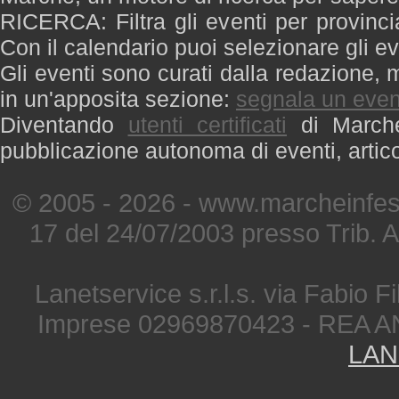
RICERCA: Filtra gli eventi per provinci
Con il calendario puoi selezionare gli ev
Gli eventi sono curati dalla redazione, m
in un'apposita sezione:
segnala un even
Diventando
utenti certificati
di Marche 
pubblicazione autonoma di eventi, artic
© 2005 - 2026 - www.marcheinfest
17 del 24/07/2003 presso Trib. 
Lanetservice s.r.l.s. via Fabio Fi
Imprese 02969870423 - REA A
LAN