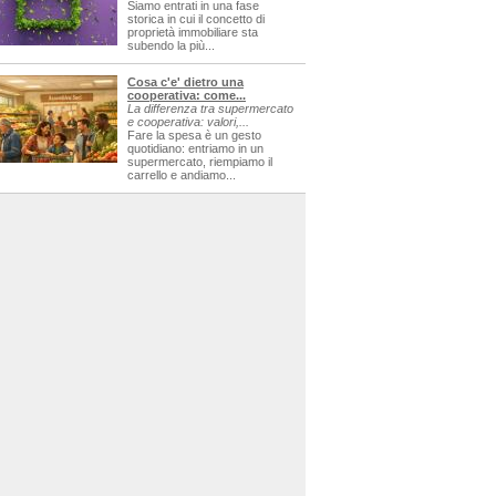
Siamo entrati in una fase
storica in cui il concetto di
proprietà immobiliare sta
subendo la più...
Cosa c'e' dietro una
cooperativa: come...
La differenza tra supermercato
e cooperativa: valori,...
Fare la spesa è un gesto
quotidiano: entriamo in un
supermercato, riempiamo il
carrello e andiamo...