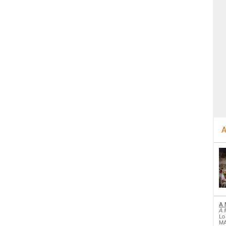
A
A 
A 
Lo
MA