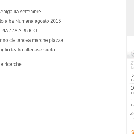
senigallia settembre
to alba Numana agosto 2015
 PIAZZA ARRIGO
nno civitanova marche piazza
uglio teatro allecave sirolo
2
le ricerche!
lu
lu
1
lu
1
lu
2
lu
S