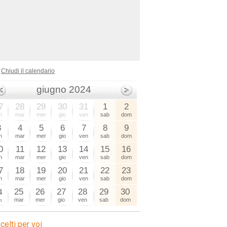
Chiudi il calendario
giugno 2024
7
28
29
30
31
1
2
n
mar
mer
gio
ven
sab
dom
3
4
5
6
7
8
9
n
mar
mer
gio
ven
sab
dom
0
11
12
13
14
15
16
n
mar
mer
gio
ven
sab
dom
7
18
19
20
21
22
23
n
mar
mer
gio
ven
sab
dom
4
25
26
27
28
29
30
n
mar
mer
gio
ven
sab
dom
celti per voi