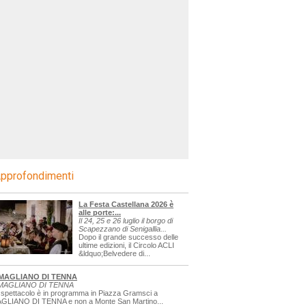
pprofondimenti
La Festa Castellana 2026 è
alle porte:...
Il 24, 25 e 26 luglio il borgo di
Scapezzano di Senigallia...
Dopo il grande successo delle
ultime edizioni, il Circolo ACLI
&ldquo;Belvedere di...
MAGLIANO DI TENNA
MAGLIANO DI TENNA
 spettacolo è in programma in Piazza Gramsci a
GLIANO DI TENNA e non a Monte San Martino...