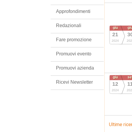
Approfondimenti
Redazionali
giu
gi
21
3
Fare promozione
2024
202
Promuovi evento
Promuovi azienda
giu
se
Ricevi Newsletter
12
1
2024
202
Ultime rice