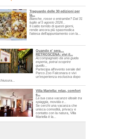
Traguardo delle 30 edizioni per
la...
Bianche, rosse o entrambe? Dal 31
luglio al 5 agosto 2026...
Il caldo torrido di questi giorni,
rende ancora più spasmodica
l'attesa dell'appuntamento con la...
Quando e' sera…
RETROSCENA: vivi il...
Accompagnato da una guida
esperta, potrai scoprire
quello...
Partecipa all'evento serale del
Parco Zoo Falconara e vivi
un'esperienza esclusiva dopo
chiusura...
Villa Mariella: relax, comfort
e...
La tua casa vacanze ideale tra
spiaggia, movida e...
Se cerchi una vacanza che
unisca comodità, privacy e
contatto con la natura, Villa
Mariella è la...