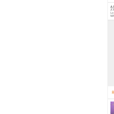
A 
A 
Lo
MA
R