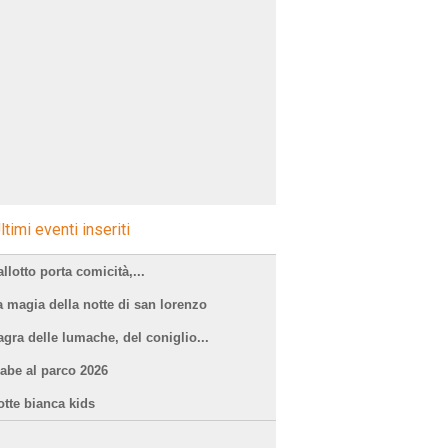
ltimi eventi inseriti
llotto porta comicità,...
a magia della notte di san lorenzo
agra delle lumache, del coniglio...
iabe al parco 2026
otte bianca kids