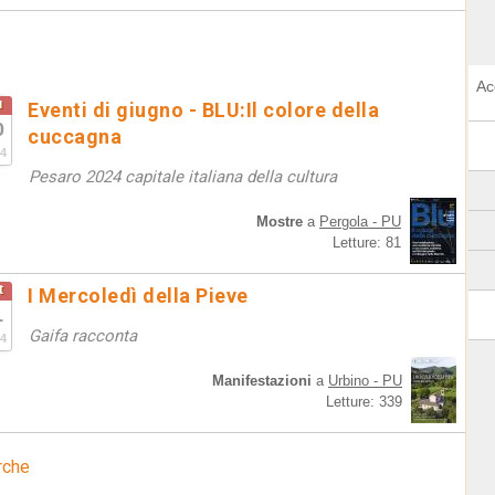
Ac
u
Eventi di giugno - BLU:Il colore della
0
cuccagna
4
Pesaro 2024 capitale italiana della cultura
Mostre
a
Pergola - PU
Letture: 81
t
I Mercoledì della Pieve
1
Gaifa racconta
4
Manifestazioni
a
Urbino - PU
Letture: 339
rche