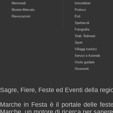
Memoriali
Immobiliari
Mostre-Mercato
Proloco
Rievocazioni
Enti
Spettacoli
Fotografia
Stab. Balneari
Sport
Villaggi turistici
Servizi e Aziende
Visite guidate
Strumenti
Sagre, Fiere, Feste ed Eventi della reg
Marche in Festa è il portale delle fest
Marche, un motore di ricerca per saper