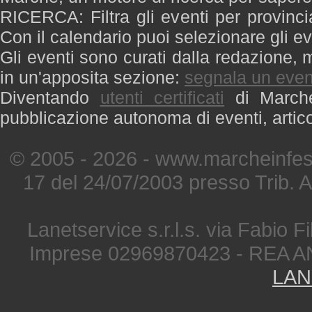
RICERCA: Filtra gli eventi per provinci
Con il calendario puoi selezionare gli ev
Gli eventi sono curati dalla redazione, m
in un'apposita sezione:
segnala un even
Diventando
utenti certificati
di Marche 
pubblicazione autonoma di eventi, artic
© 2005 - 2026 - www.marcheinfest
17 del 24/07/2003 presso Trib. 
Lanetservice s.r.l.s. via Fabio Fi
Imprese 02969870423 - REA A
LAN