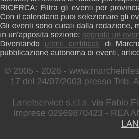
RICERCA: Filtra gli eventi per provinci
Con il calendario puoi selezionare gli ev
Gli eventi sono curati dalla redazione, m
in un'apposita sezione:
segnala un even
Diventando
utenti certificati
di Marche 
pubblicazione autonoma di eventi, artic
© 2005 - 2026 - www.marcheinfest
17 del 24/07/2003 presso Trib. 
Lanetservice s.r.l.s. via Fabio Fi
Imprese 02969870423 - REA A
LAN