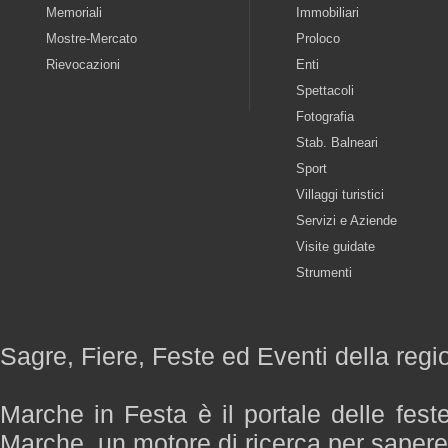
Memoriali
Immobiliari
Mostre-Mercato
Proloco
Rievocazioni
Enti
Spettacoli
Fotografia
Stab. Balneari
Sport
Villaggi turistici
Servizi e Aziende
Visite guidate
Strumenti
Sagre, Fiere, Feste ed Eventi della reg
Marche in Festa è il portale delle fest
Marche, un motore di ricerca per saper