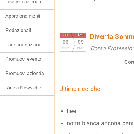
Inserisci azienda
Approfondimenti
Redazionali
ott
feb
Diventa Somme
06
09
Fare promozione
Corso Professio
2022
2023
Promuovi evento
Cor
Promuovi azienda
Ricevi Newsletter
Ultime ricerche
fiee
notte bianca ancona cent