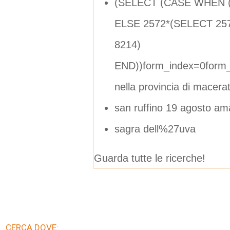
(SELECT (CASE WHEN (
ELSE 2572*(SELECT 25
8214)
END))form_index=0form_
nella provincia di macera
san ruffino 19 agosto am
sagra dell%27uva
Guarda tutte le ricerche!
CERCA DOVE: