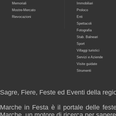
Memoriali
Immobiliari
Mostre-Mercato
Proloco
Rievocazioni
Enti
Spettacoli
Fotografia
Stab. Balneari
Sport
Villaggi turistici
Servizi e Aziende
Visite guidate
Strumenti
Sagre, Fiere, Feste ed Eventi della reg
Marche in Festa è il portale delle fest
Marche, un motore di ricerca per saper