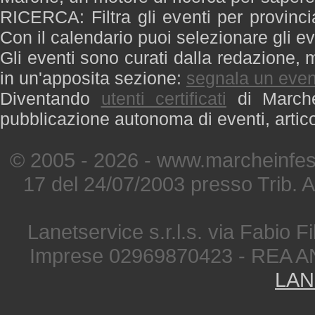
RICERCA: Filtra gli eventi per provinci
Con il calendario puoi selezionare gli ev
Gli eventi sono curati dalla redazione, m
in un'apposita sezione:
segnala un even
Diventando
utenti certificati
di Marche 
pubblicazione autonoma di eventi, artic
© 2005 - 2026 - www.marcheinfest
17 del 24/07/2003 presso Trib. 
Lanetservice s.r.l.s. via Fabio Fi
Imprese 02969870423 - REA A
LAN