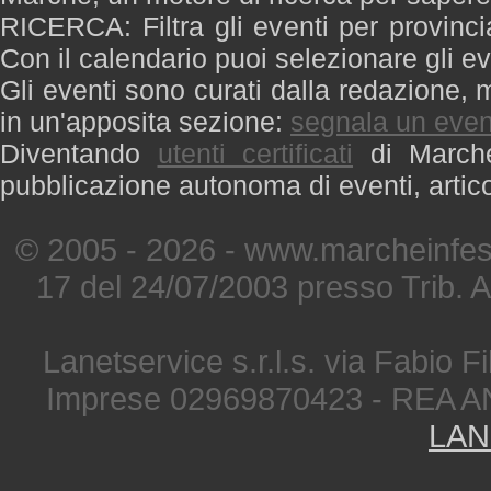
RICERCA: Filtra gli eventi per provinci
Con il calendario puoi selezionare gli ev
Gli eventi sono curati dalla redazione, m
in un'apposita sezione:
segnala un even
Diventando
utenti certificati
di Marche 
pubblicazione autonoma di eventi, artic
© 2005 - 2026 - www.marcheinfest
17 del 24/07/2003 presso Trib. 
Lanetservice s.r.l.s. via Fabio Fi
Imprese 02969870423 - REA A
LAN