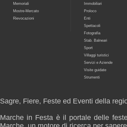
Memoriali
Immobiliari
Mostre-Mercato
Proloco
Rievocazioni
Enti
Spettacoli
Fotografia
Stab. Balneari
Sport
Villaggi turistici
Servizi e Aziende
Visite guidate
Strumenti
Sagre, Fiere, Feste ed Eventi della reg
Marche in Festa è il portale delle fest
Marche, un motore di ricerca per saper