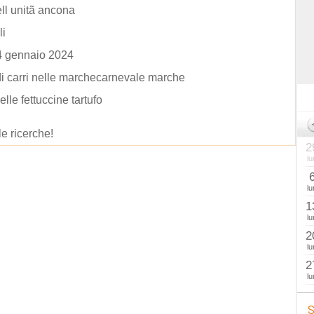
ell unitã ancona
li
4 gennaio 2024
 di carri nelle marchecarnevale marche
elle fettuccine tartufo
le ricerche!
2
lu
lu
1
lu
2
lu
2
lu
S