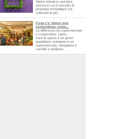
Siamo entrati in una fase
storica in cui il concetto di
proprietà immobiliare sta
subendo la più...
Cosa c'e' dietro una
cooperativa: come...
La differenza tra supermercato
e cooperativa: valori,...
Fare la spesa è un gesto
quotidiano: entriamo in un
supermercato, riempiamo il
carrello e andiamo...