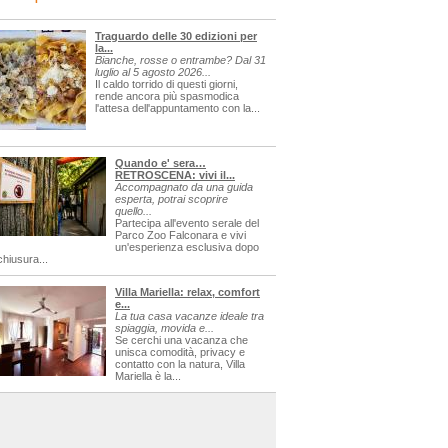
Traguardo delle 30 edizioni per
la...
Bianche, rosse o entrambe? Dal 31
luglio al 5 agosto 2026...
Il caldo torrido di questi giorni,
rende ancora più spasmodica
l'attesa dell'appuntamento con la...
Quando e' sera…
RETROSCENA: vivi il...
Accompagnato da una guida
esperta, potrai scoprire
quello...
Partecipa all'evento serale del
Parco Zoo Falconara e vivi
un'esperienza esclusiva dopo
chiusura...
Villa Mariella: relax, comfort
e...
La tua casa vacanze ideale tra
spiaggia, movida e...
Se cerchi una vacanza che
unisca comodità, privacy e
contatto con la natura, Villa
Mariella è la...