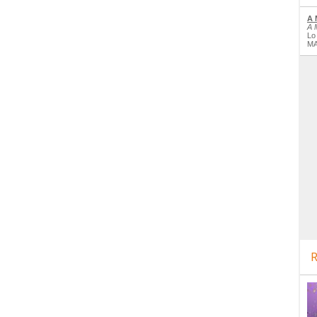
A 
A 
Lo
MA
R