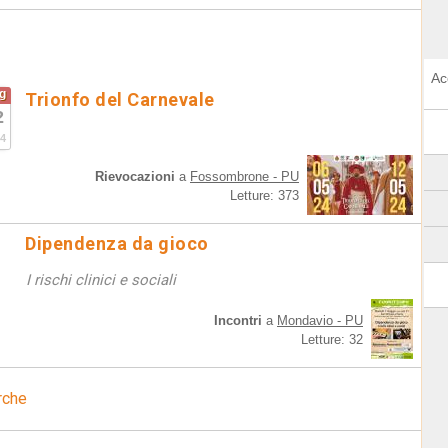
Ac
g
Trionfo del Carnevale
2
4
Rievocazioni
a
Fossombrone - PU
Letture: 373
Dipendenza da gioco
I rischi clinici e sociali
Incontri
a
Mondavio - PU
Letture: 32
rche