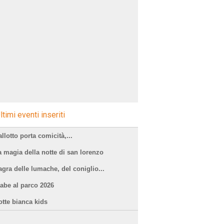
ltimi eventi inseriti
llotto porta comicità,...
a magia della notte di san lorenzo
agra delle lumache, del coniglio...
iabe al parco 2026
otte bianca kids