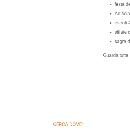
festa d
Artificia
eventi 
sfilate
sagra d
Guarda tutte 
CERCA DOVE: