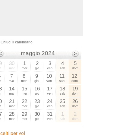
Chiudi il calendario
maggio 2024
9
30
1
2
3
4
5
n
mar
mer
gio
ven
sab
dom
6
7
8
9
10
11
12
n
mar
mer
gio
ven
sab
dom
3
14
15
16
17
18
19
n
mar
mer
gio
ven
sab
dom
0
21
22
23
24
25
26
n
mar
mer
gio
ven
sab
dom
7
28
29
30
31
1
2
n
mar
mer
gio
ven
sab
dom
celti per voi