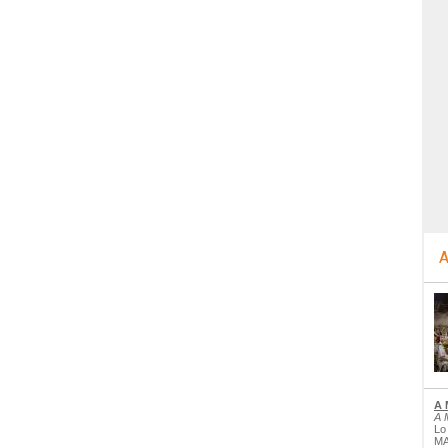
A
A 
A 
Lo
MA