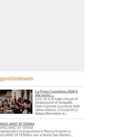
pprofondimenti
La Festa Castellana 2026 è
alle porte:...
Il 24, 25 e 26 luglio il borgo di
Scapezzano di Senigallia...
Dopo il grande successo delle
ultime edizioni, il Circolo ACLI
&ldquo;Belvedere di...
MAGLIANO DI TENNA
MAGLIANO DI TENNA
 spettacolo è in programma in Piazza Gramsci a
GLIANO DI TENNA e non a Monte San Martino...