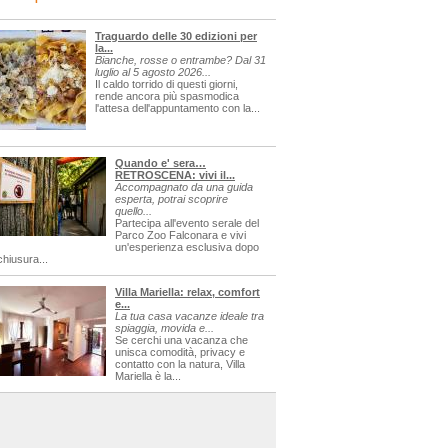
Traguardo delle 30 edizioni per
la...
Bianche, rosse o entrambe? Dal 31
luglio al 5 agosto 2026...
Il caldo torrido di questi giorni,
rende ancora più spasmodica
l'attesa dell'appuntamento con la...
Quando e' sera…
RETROSCENA: vivi il...
Accompagnato da una guida
esperta, potrai scoprire
quello...
Partecipa all'evento serale del
Parco Zoo Falconara e vivi
un'esperienza esclusiva dopo
chiusura...
Villa Mariella: relax, comfort
e...
La tua casa vacanze ideale tra
spiaggia, movida e...
Se cerchi una vacanza che
unisca comodità, privacy e
contatto con la natura, Villa
Mariella è la...