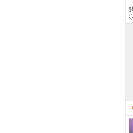
A 
A 
Lo
MA
R