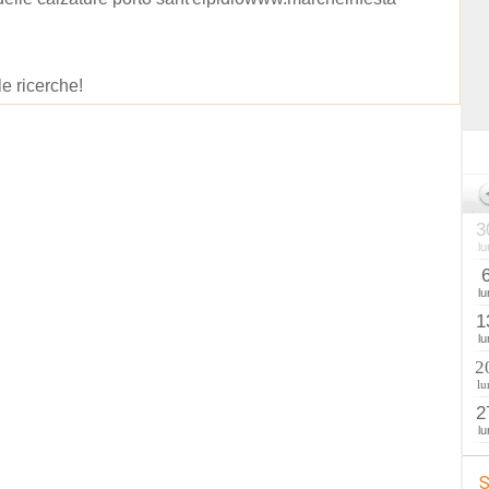
le ricerche!
3
lu
lu
1
lu
2
lu
2
lu
S