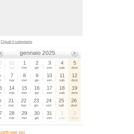
Chiudi il calendario
gennaio 2025
0
31
1
2
3
4
5
n
mar
mer
gio
ven
sab
dom
6
7
8
9
10
11
12
n
mar
mer
gio
ven
sab
dom
3
14
15
16
17
18
19
n
mar
mer
gio
ven
sab
dom
0
21
22
23
24
25
26
n
mar
mer
gio
ven
sab
dom
7
28
29
30
31
1
2
n
mar
mer
gio
ven
sab
dom
celti per voi