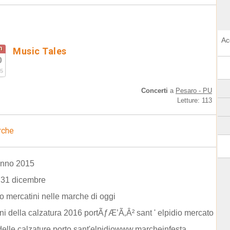
Ac
n
Music Tales
0
5
Concerti
a
Pesaro - PU
Letture: 113
rche
nno 2015
 31 dicembre
o mercatini nelle marche di oggi
ni della calzatura 2016 portÃƒÆ’Ã‚Â² sant ' elpidio mercato
delle calzature porto sant'elpidiowww.marcheinfesta