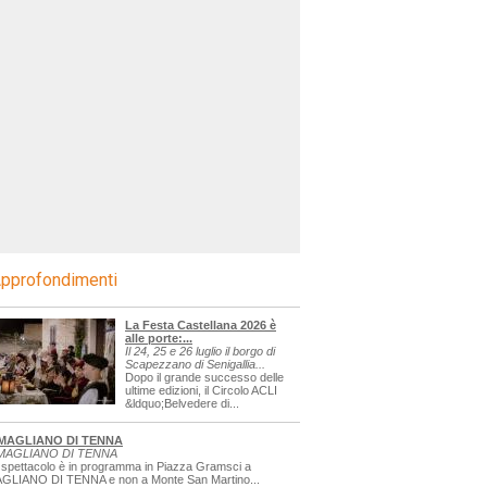
pprofondimenti
La Festa Castellana 2026 è
alle porte:...
Il 24, 25 e 26 luglio il borgo di
Scapezzano di Senigallia...
Dopo il grande successo delle
ultime edizioni, il Circolo ACLI
&ldquo;Belvedere di...
MAGLIANO DI TENNA
MAGLIANO DI TENNA
 spettacolo è in programma in Piazza Gramsci a
GLIANO DI TENNA e non a Monte San Martino...