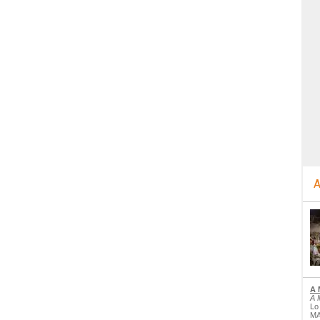
A
A 
A 
Lo
MA