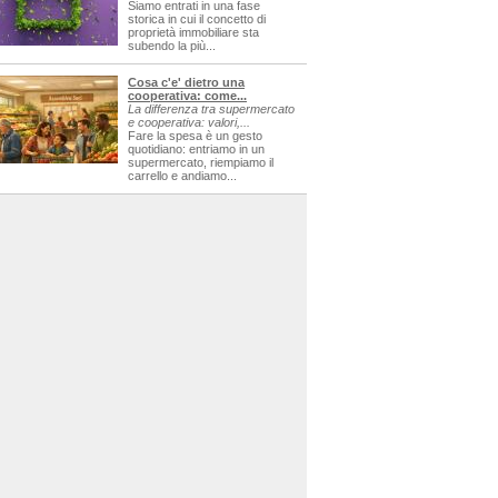
Siamo entrati in una fase
storica in cui il concetto di
proprietà immobiliare sta
subendo la più...
Cosa c'e' dietro una
cooperativa: come...
La differenza tra supermercato
e cooperativa: valori,...
Fare la spesa è un gesto
quotidiano: entriamo in un
supermercato, riempiamo il
carrello e andiamo...