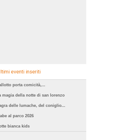
ltimi eventi inseriti
llotto porta comicità,...
a magia della notte di san lorenzo
agra delle lumache, del coniglio...
iabe al parco 2026
otte bianca kids