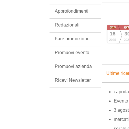
Approfondimenti
Redazionali
gen
ge
16
3
Fare promozione
2025
202
Promuovi evento
Promuovi azienda
Ultime rice
Ricevi Newsletter
capoda
Evento
3 agost
mercati
serale 