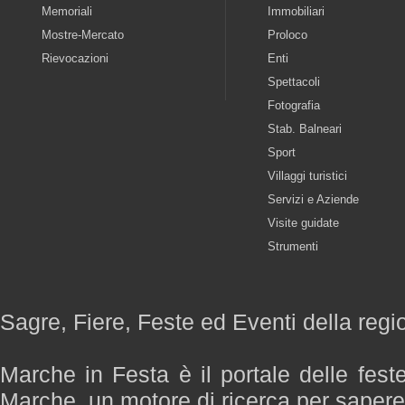
Memoriali
Immobiliari
Mostre-Mercato
Proloco
Rievocazioni
Enti
Spettacoli
Fotografia
Stab. Balneari
Sport
Villaggi turistici
Servizi e Aziende
Visite guidate
Strumenti
Sagre, Fiere, Feste ed Eventi della reg
Marche in Festa è il portale delle fest
Marche, un motore di ricerca per saper