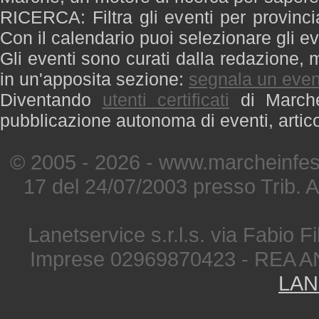
RICERCA: Filtra gli eventi per provinci
Con il calendario puoi selezionare gli ev
Gli eventi sono curati dalla redazione, m
in un'apposita sezione:
segnala un even
Diventando
utenti certificati
di Marche 
pubblicazione autonoma di eventi, artic
© 2005 - 2026 - www.marcheinfest
17 del 24/07/2003 presso Trib. 
Lanetservice s.r.l.s. via Fabio Fi
Imprese 02969870423 - REA A
LAN