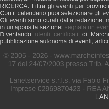
RICERCA: Filtra gli eventi per provinci
Con il calendario puoi selezionare gli ev
Gli eventi sono curati dalla redazione, m
in un'apposita sezione:
segnala un even
Diventando
utenti certificati
di Marche 
pubblicazione autonoma di eventi, artic
© 2005 - 2026 - www.marcheinfest
17 del 24/07/2003 presso Trib. 
Lanetservice s.r.l.s. via Fabio Fi
Imprese 02969870423 - REA A
LAN