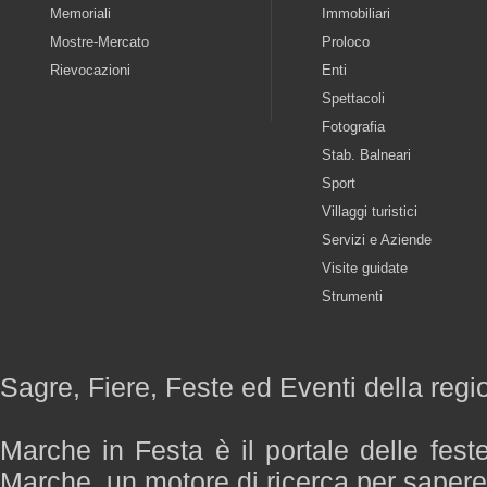
Memoriali
Immobiliari
Mostre-Mercato
Proloco
Rievocazioni
Enti
Spettacoli
Fotografia
Stab. Balneari
Sport
Villaggi turistici
Servizi e Aziende
Visite guidate
Strumenti
Sagre, Fiere, Feste ed Eventi della reg
Marche in Festa è il portale delle fest
Marche, un motore di ricerca per saper