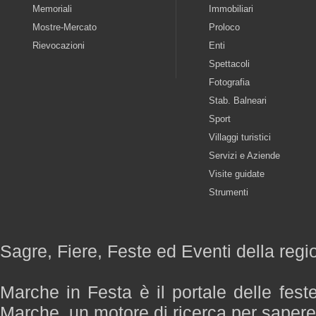
Memoriali
Immobiliari
Mostre-Mercato
Proloco
Rievocazioni
Enti
Spettacoli
Fotografia
Stab. Balneari
Sport
Villaggi turistici
Servizi e Aziende
Visite guidate
Strumenti
Sagre, Fiere, Feste ed Eventi della reg
Marche in Festa è il portale delle fest
Marche, un motore di ricerca per saper