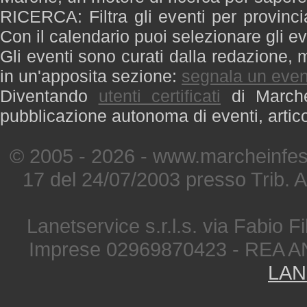
RICERCA: Filtra gli eventi per provinci
Con il calendario puoi selezionare gli ev
Gli eventi sono curati dalla redazione, m
in un'apposita sezione:
segnala un even
Diventando
utenti certificati
di Marche 
pubblicazione autonoma di eventi, artic
© 2005 - 2026 - www.marcheinfest
17 del 24/07/2003 presso Trib. 
Lanetservice s.r.l.s. via Fabio Fi
Imprese 02969870423 - REA A
LAN