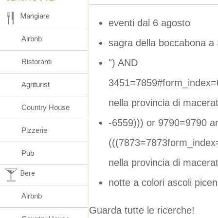
Mangiare
eventi dal 6 agosto
Airbnb
sagra della boccabona a
") AND
Ristoranti
3451=7859#form_index=0
Agriturist
nella provincia di macera
Country House
-6559))) or 9790=9790 a
Pizzerie
(((7873=7873form_index
Pub
nella provincia di macera
Bere
notte a colori ascoli pice
Airbnb
Guarda tutte le ricerche!