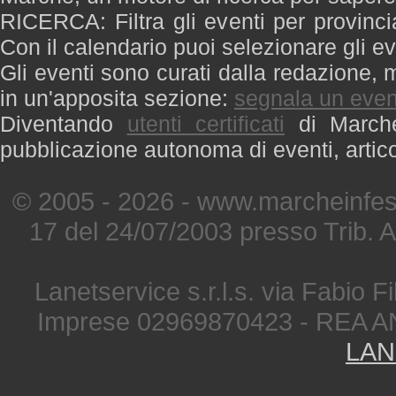
RICERCA: Filtra gli eventi per provinci
Con il calendario puoi selezionare gli ev
Gli eventi sono curati dalla redazione, m
in un'apposita sezione:
segnala un even
Diventando
utenti certificati
di Marche 
pubblicazione autonoma di eventi, artic
© 2005 - 2026 - www.marcheinfest
17 del 24/07/2003 presso Trib. 
Lanetservice s.r.l.s. via Fabio Fi
Imprese 02969870423 - REA A
LAN