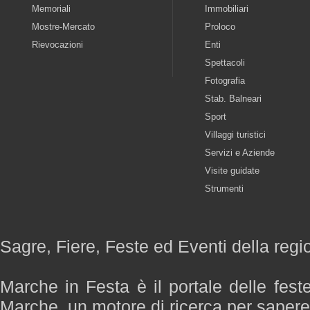
Memoriali
Immobiliari
Mostre-Mercato
Proloco
Rievocazioni
Enti
Spettacoli
Fotografia
Stab. Balneari
Sport
Villaggi turistici
Servizi e Aziende
Visite guidate
Strumenti
Sagre, Fiere, Feste ed Eventi della reg
Marche in Festa è il portale delle fest
Marche, un motore di ricerca per saper