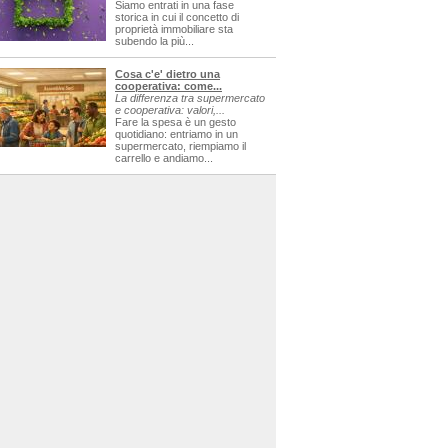
Siamo entrati in una fase
storica in cui il concetto di
proprietà immobiliare sta
subendo la più...
Cosa c'e' dietro una
cooperativa: come...
La differenza tra supermercato
e cooperativa: valori,...
Fare la spesa è un gesto
quotidiano: entriamo in un
supermercato, riempiamo il
carrello e andiamo...