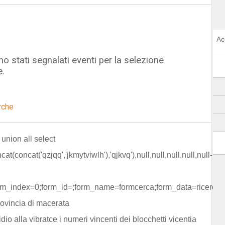
Ac
o stati segnalati eventi per la selezione
e.
rche
 union all select
cat(concat('qzjqq','jkmytviwlh'),'qjkvq'),null,null,null,null,null-
rm_index=0;form_id=;form_name=formcerca;form_data=ricerca
rovincia di macerata
idio alla vibratce i numeri vincenti dei blocchetti vicentia