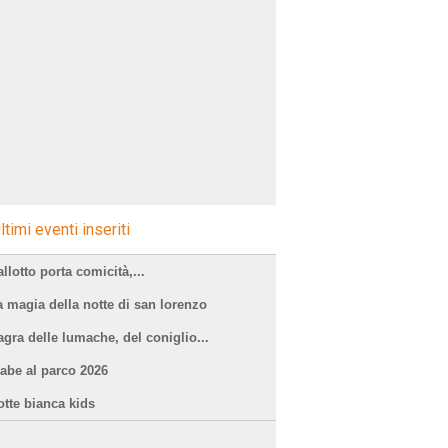
ltimi eventi inseriti
llotto porta comicità,...
a magia della notte di san lorenzo
agra delle lumache, del coniglio...
iabe al parco 2026
otte bianca kids