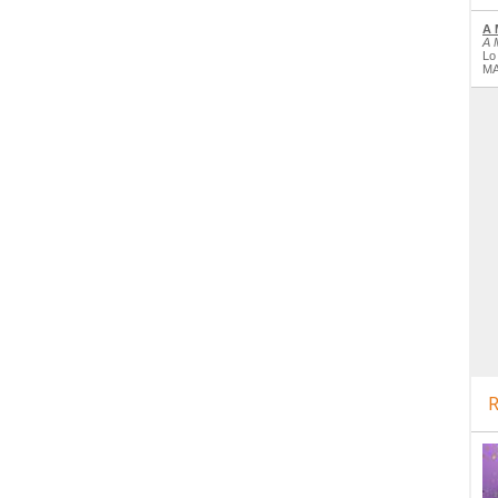
A 
A 
Lo
MA
R