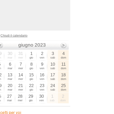
Chiudi il calendario
giugno 2023
9
30
31
1
2
3
4
n
mar
mer
gio
ven
sab
dom
5
6
7
8
9
10
11
n
mar
mer
gio
ven
sab
dom
2
13
14
15
16
17
18
n
mar
mer
gio
ven
sab
dom
9
20
21
22
23
24
25
n
mar
mer
gio
ven
sab
dom
6
27
28
29
30
1
2
n
mar
mer
gio
ven
sab
dom
celti per voi