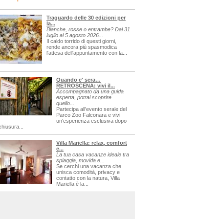
Traguardo delle 30 edizioni per
la...
Bianche, rosse o entrambe? Dal 31
luglio al 5 agosto 2026...
Il caldo torrido di questi giorni,
rende ancora più spasmodica
l'attesa dell'appuntamento con la...
Quando e' sera…
RETROSCENA: vivi il...
Accompagnato da una guida
esperta, potrai scoprire
quello...
Partecipa all'evento serale del
Parco Zoo Falconara e vivi
un'esperienza esclusiva dopo
chiusura...
Villa Mariella: relax, comfort
e...
La tua casa vacanze ideale tra
spiaggia, movida e...
Se cerchi una vacanza che
unisca comodità, privacy e
contatto con la natura, Villa
Mariella è la...