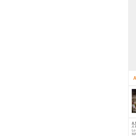
A
A 
A 
Lo
MA