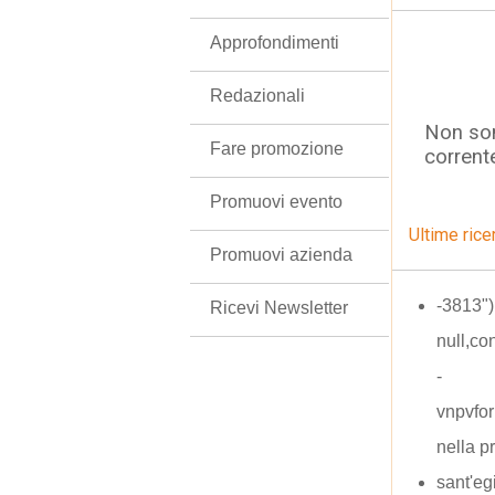
Approfondimenti
Redazionali
Non son
Fare promozione
corrent
Promuovi evento
Ultime rice
Promuovi azienda
-3813")
Ricevi Newsletter
null,con
-
vnpvfo
nella p
sant'eg