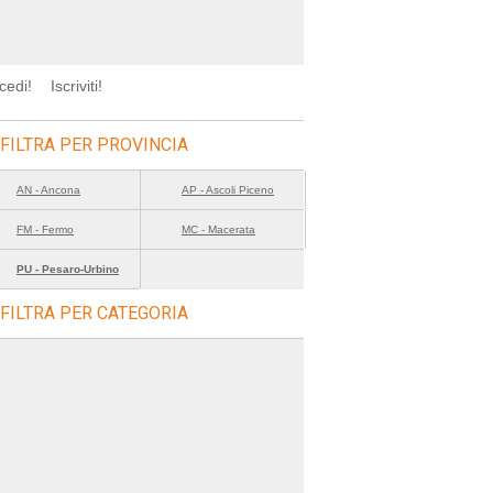
cedi!
Iscriviti!
FILTRA PER PROVINCIA
AN - Ancona
AP - Ascoli Piceno
FM - Fermo
MC - Macerata
PU - Pesaro-Urbino
FILTRA PER CATEGORIA
=sagre