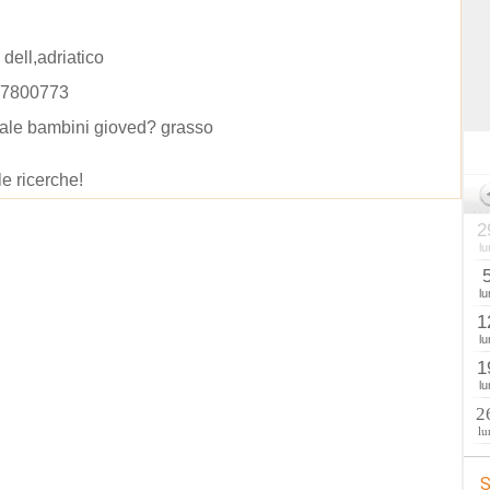
 dell,adriatico
87800773
ale bambini gioved? grasso
le ricerche!
2
lu
lu
1
lu
1
lu
2
lu
S